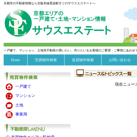
京都市の不動産情報なら京阪本線黒染駅すぐのサウスエステートへ
一戸建て、マンション、土地等不動産の買いたい、売りたいをお客様のご要望・ご事情にあわせ
Home
売買物件検索
賃貸物件検索
お問い合わせ
現在ニュー
一戸建て
マンション
土地
事業用