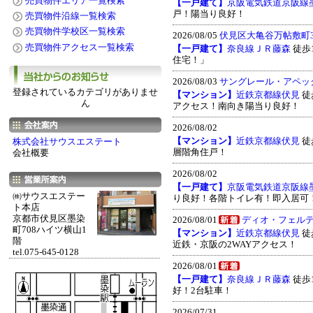
売買物件エリア一覧検索
【一戸建て】
京阪電気鉄道京阪線
戸！陽当り良好！
売買物件沿線一覧検索
売買物件学校区一覧検索
2026/08/05
伏見区大亀谷万帖敷町39
売買物件アクセス一覧検索
【一戸建て】
奈良線ＪＲ藤森
徒歩10
住宅！」
2026/08/03
サングレール・アペッ
登録されているカテゴリがありませ
【マンション】
近鉄京都線伏見
徒歩
ん
アクセス！南向き陽当り良好！
2026/08/02
【マンション】
近鉄京都線伏見
徒歩
株式会社サウスエステート
層階角住戸！
会社概要
2026/08/02
【一戸建て】
京阪電気鉄道京阪線
㈱サウスエステー
り良好！各階トイレ有！即入居可
ト本店
京都市伏見区墨染
2026/08/01
ディオ・フェル
町708ハイツ横山1
【マンション】
近鉄京都線伏見
徒歩
階
近鉄・京阪の2WAYアクセス！
tel.075-645-0128
2026/08/01
【一戸建て】
奈良線ＪＲ藤森
徒歩14
好！2台駐車！
2026/07/31