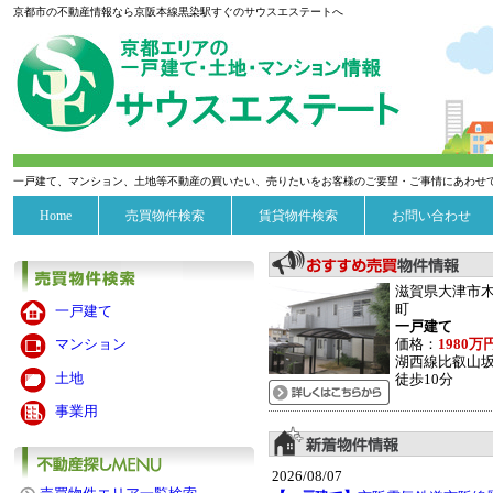
京都市の不動産情報なら京阪本線黒染駅すぐのサウスエステートへ
一戸建て、マンション、土地等不動産の買いたい、売りたいをお客様のご要望・ご事情にあわせ
Home
売買物件検索
賃貸物件検索
お問い合わせ
滋賀県大津市
町
一戸建て
一戸建て
価格：
1980万
マンション
湖西線比叡山
土地
徒歩10分
事業用
2026/08/07