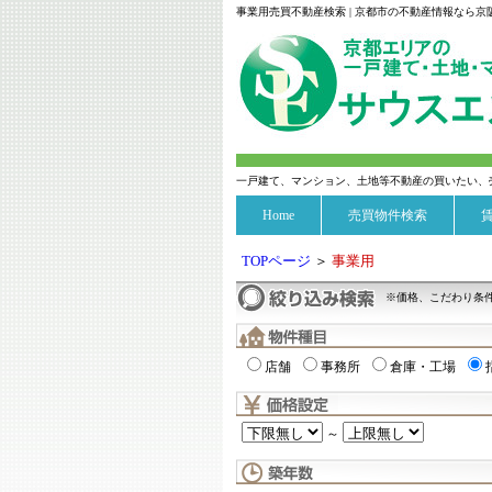
事業用売買不動産検索 | 京都市の不動産情報なら
一戸建て、マンション、土地等不動産の買いたい、
Home
売買物件検索
TOPページ
＞
事業用
※価格、こだわり条
店舗
事務所
倉庫・工場
～