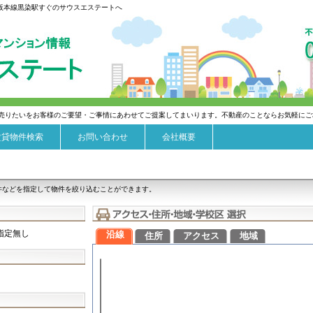
京阪本線黒染駅すぐのサウスエステートへ
売りたいをお客様のご要望・ご事情にあわせてご提案してまいります。不動産のことならお気軽にご
賃貸物件検索
お問い合わせ
会社概要
件などを指定して物件を絞り込むことができます。
指定無し
沿線
住所
アクセス
地域