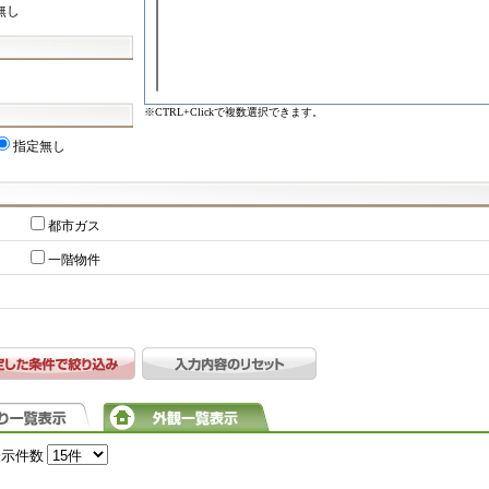
無し
※CTRL+Clickで複数選択できます。
指定無し
都市ガス
一階物件
表示件数