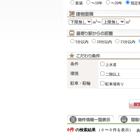
新築
〜10年
〜20年
指定
2
2
m
〜
m
5分以内
10分以内
15分以内
条件
上水道
環境
二階以上
駐車・駐輪
駐車場有り
0件
の検索結果
（ 0 〜 0 件を表示）