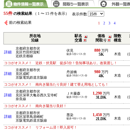
55件
の検索結果
（ 1 〜 15 件を表示）
表示件数
前の検索結果
1
2
3
4
所在地
駅名
価格
階数
沿線
交通
間取り
構造
京都府京都市伏
880
伏見
万円
詳細
見区竹田狩賀町
5K
木造
(
徒歩 5分/バス-分
近鉄京都線
ココがオススメ！ 近鉄・伏見駅 徒歩5分！告知事項あり。改装渡し！
京都府京都市伏
980
丹波橋
万円
詳細
見区成町
4K
木造
(
徒歩 16分/バス-分
京阪電気鉄道京阪線
ココがオススメ！ 南向き陽当たり良好！建て替え用地としても！
京都府京都市伏
1,290
ＪＲ藤森
万円
詳細
見区深草大亀谷西久宝寺町
3LDK
木造
(
徒歩 10分/バス-分
奈良線
ココがオススメ！ 南向き陽当り良好！
京都府京都市伏
1,450
墨染
万円
詳細
見区深草鳥居崎町
2LDK
木造
(
徒歩 4分/バス-分
京阪電気鉄道京阪線
ココがオススメ！ リフォーム済！即入居可！