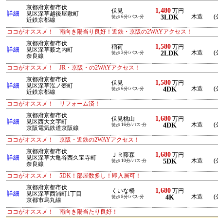
京都府京都市伏
1,480
伏見
万円
詳細
見区深草越後屋敷町
3LDK
木造
(
徒歩 6分/バス-分
近鉄京都線
ココがオススメ！ 南向き陽当り良好！近鉄・京阪の2WAYアクセス！
京都府京都市伏
1,580
稲荷
万円
詳細
見区深草薮之内町
2LDK
木造
(
徒歩 3分/バス-分
奈良線
ココがオススメ！ JR・京阪・の2WAYアクセス！
京都府京都市伏
1,580
伏見
万円
詳細
見区深草泓ノ壺町
4DK
木造
(
徒歩 6分/バス-分
近鉄京都線
ココがオススメ！ リフォーム済！
京都府京都市伏
1,680
伏見桃山
万円
詳細
見区西大文字町
4DK
木造
(
徒歩 16分/バス-分
京阪電気鉄道京阪線
ココがオススメ！ 京阪・近鉄の2WAYアクセス！
京都府京都市伏
1,680
ＪＲ藤森
万円
詳細
見区深草大亀谷西久宝寺町
5DK
木造
(
徒歩 10分/バス-分
奈良線
ココがオススメ！ 5DK！部屋数多し！即入居可！
京都府京都市伏
1,680
くいな橋
万円
詳細
見区深草西浦町1丁目
4K
木造
(
徒歩 8分/バス-分
京都市烏丸線
ココがオススメ！ 南向き陽当たり良好！