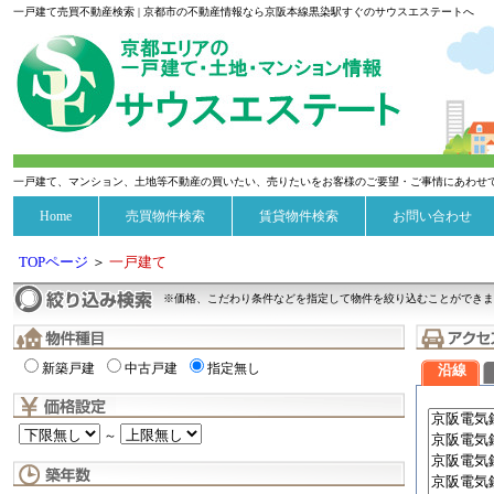
一戸建て売買不動産検索 | 京都市の不動産情報なら京阪本線黒染駅すぐのサウスエステートへ
一戸建て、マンション、土地等不動産の買いたい、売りたいをお客様のご要望・ご事情にあわせ
Home
売買物件検索
賃貸物件検索
お問い合わせ
TOPページ
＞
一戸建て
※価格、こだわり条件などを指定して物件を絞り込むことができま
新築戸建
中古戸建
指定無し
沿線
～