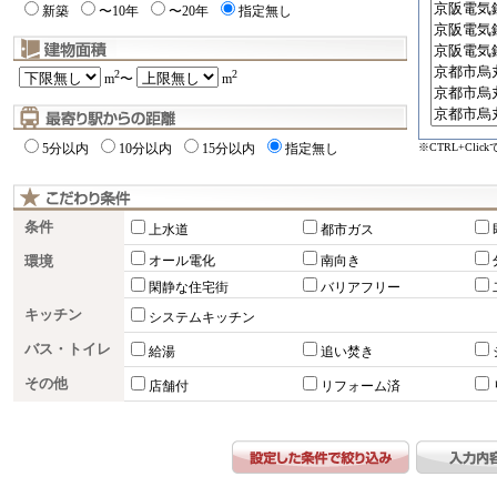
新築
〜10年
〜20年
指定無し
2
2
m
〜
m
※CTRL+Cli
5分以内
10分以内
15分以内
指定無し
条件
上水道
都市ガス
環境
オール電化
南向き
閑静な住宅街
バリアフリー
キッチン
システムキッチン
バス・トイレ
給湯
追い焚き
その他
店舗付
リフォーム済