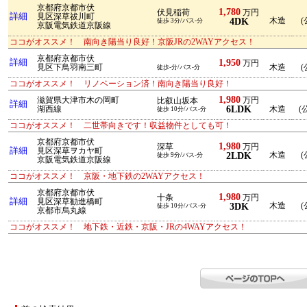
京都府京都市伏
1,780
伏見稲荷
万円
詳細
見区深草祓川町
4DK
木造
(
徒歩 3分/バス-分
京阪電気鉄道京阪線
ココがオススメ！ 南向き陽当り良好！京阪JRの2WAYアクセス！
京都府京都市伏
詳細
1,950
万円
見区下鳥羽南三町
木造
(
徒歩-分/バス-分
ココがオススメ！ リノベーション済！南向き陽当り良好！
1,980
滋賀県大津市木の岡町
万円
比叡山坂本
詳細
6LDK
湖西線
木造
(公
徒歩 10分/バス-分
ココがオススメ！ 二世帯向きです！収益物件としても可！
京都府京都市伏
1,980
深草
万円
詳細
見区深草ヲカヤ町
2LDK
木造
(
徒歩 9分/バス-分
京阪電気鉄道京阪線
ココがオススメ！ 京阪・地下鉄の2WAYアクセス！
京都府京都市伏
1,980
十条
万円
詳細
見区深草勧進橋町
3DK
木造
(
徒歩 10分/バス-分
京都市烏丸線
ココがオススメ！ 地下鉄・近鉄・京阪・JRの4WAYアクセス！