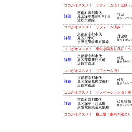
ココがオススメ！ リフォーム済！近鉄・京
京都府京都市伏
竹田
詳細
見区深草西浦町8丁目
徒歩 9分/バ
近鉄京都線
ココがオススメ！ リフォーム済み！
京都府京都市伏
丹波橋
詳細
見区川東町
徒歩 14分/
京阪電気鉄道京阪線
ココがオススメ！ 東向き陽当り良好！ペ
京都府京都市伏
伏見
詳細
見区深草新門丈町
徒歩 5分/バ
近鉄京都線
ココがオススメ！ リフォーム済！
京都府京都市伏
伏見
詳細
見区深草越後屋敷町
徒歩 8分/バ
近鉄京都線
ココがオススメ！ リノベーション済！即
京都府京都市伏
伏見稲荷
詳細
見区深草下川原町
徒歩 7分/バ
京阪電気鉄道京阪線
ココがオススメ！ 最上階！南向き陽当り