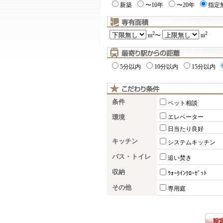
新築
〜10年
〜20年
指定
2
2
m
〜
m
5分以内
10分以内
15分以内
条件
ペット相談
環境
エレベーター
日当たり良好
キッチン
システムキッチン
バス・トイレ
追い焚き
収納
ｳｫｰｸｲﾝｸﾛｰｾﾞｯﾄ
その他
専用庭