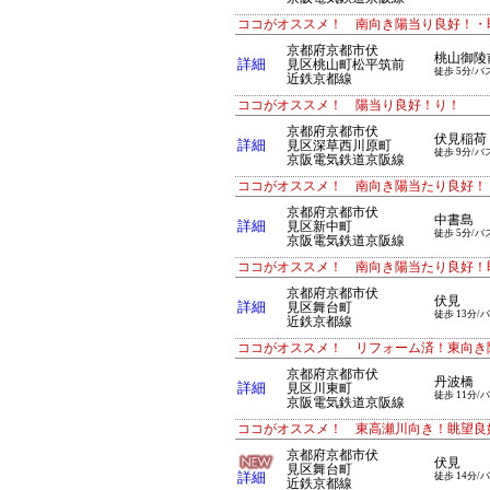
ココがオススメ！ 南向き陽当り良好！・
京都府京都市伏
桃山御陵
詳細
見区桃山町松平筑前
徒歩 5分/バ
近鉄京都線
ココがオススメ！ 陽当り良好！り！
京都府京都市伏
伏見稲荷
詳細
見区深草西川原町
徒歩 9分/バ
京阪電気鉄道京阪線
ココがオススメ！ 南向き陽当たり良好！
京都府京都市伏
中書島
詳細
見区新中町
徒歩 5分/バ
京阪電気鉄道京阪線
ココがオススメ！ 南向き陽当たり良好！
京都府京都市伏
伏見
詳細
見区舞台町
徒歩 13分/
近鉄京都線
ココがオススメ！ リフォーム済！東向き
京都府京都市伏
丹波橋
詳細
見区川東町
徒歩 11分/
京阪電気鉄道京阪線
ココがオススメ！ 東高瀬川向き！眺望良
京都府京都市伏
伏見
見区舞台町
詳細
徒歩 14分/
近鉄京都線