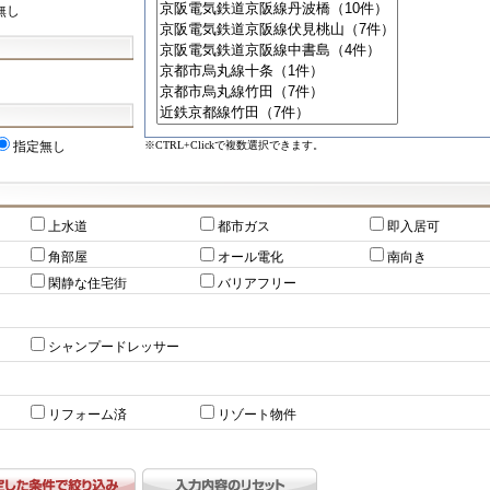
無し
※CTRL+Clickで複数選択できます。
指定無し
上水道
都市ガス
即入居可
角部屋
オール電化
南向き
閑静な住宅街
バリアフリー
シャンプードレッサー
リフォーム済
リゾート物件