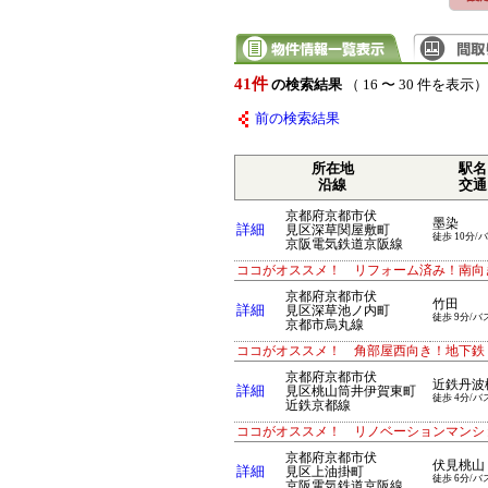
41件
の検索結果
（ 16 〜 30 件を表示）
前の検索結果
所在地
駅名
沿線
交通
京都府京都市伏
墨染
詳細
見区深草関屋敷町
徒歩 10分/
京阪電気鉄道京阪線
ココがオススメ！ リフォーム済み！南向
京都府京都市伏
竹田
詳細
見区深草池ノ内町
徒歩 9分/バ
京都市烏丸線
ココがオススメ！ 角部屋西向き！地下鉄・
京都府京都市伏
近鉄丹波
詳細
見区桃山筒井伊賀東町
徒歩 4分/バ
近鉄京都線
ココがオススメ！ リノベーションマンシ
京都府京都市伏
伏見桃山
詳細
見区上油掛町
徒歩 6分/バ
京阪電気鉄道京阪線