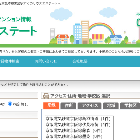
なら京阪本線黒染駅すぐのサウスエステートへ
売りたいをお客様のご要望・ご事情にあわせてご提案してまいります。不動産のことならお気軽にご
賃貸物件検索
お問い合わせ
会社概要
件などを指定して物件を絞り込むことができます。
ｼｮﾝ
指定無し
沿線
住所
アクセス
地域
学校区