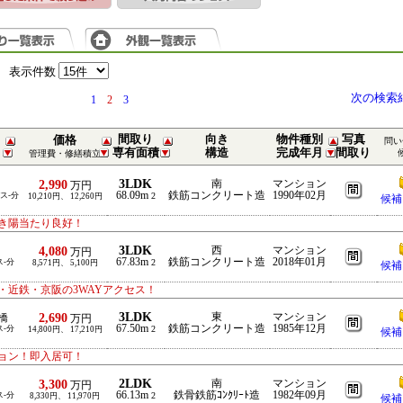
表示件数
次の検索
1
2
3
間取り
向き
物件種別
写真
価格
問い
専有面積
構造
完成年月
間取り
管理費・修繕積立
3LDK
2,990
南
マンション
万円
68.09m
鉄筋コンクリート造
1990年02月
バス-分
2
10,210円、 12,260円
候補
き陽当たり良好！
3LDK
4,080
西
マンション
万円
67.83m
鉄筋コンクリート造
2018年01月
ス-分
2
8,571円、 5,100円
候補
近鉄・京阪の3WAYアクセス！
3LDK
2,690
東
マンション
橋
万円
67.50m
鉄筋コンクリート造
1985年12月
ス-分
2
14,800円、 17,210円
候補
ョン！即入居可！
2LDK
3,300
南
マンション
万円
66.13m
鉄骨鉄筋ｺﾝｸﾘｰﾄ造
1982年09月
ス-分
2
8,330円、 11,970円
候補