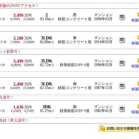
阪の2WAYアクセス！
2
3,499
西
マンション
万円
63.18m
鉄筋コンクリート造
2008年03月
ス-分
2
6,700円、 13,300円
候補
3LDK
3,180
東
マンション
万円
62.80m
鉄筋コンクリート造
2014年03月
バス-分
2
7,780円、 15,090円
候補
ット飼育可！
3LDK
3,499
マンション
万円
62.72m
鉄骨鉄筋ｺﾝｸﾘｰﾄ造
1996年03月
ス-分
2
8,300円、 6,890円
候補
3LDK
2,490
南
マンション
万円
62.35m
鉄筋コンクリート造
1987年11月
ス-分
2
9,350円、 22,280円
候補
入居可！
3DK
1,630
南
マンション
万円
61.27m
鉄骨鉄筋ｺﾝｸﾘｰﾄ造
1982年01月
ス-分
2
6,130円、 4,270円
候補
良好！即入居可！