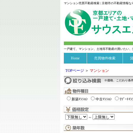
マンション売買不動産検索 | 京都市の不動産情報
一戸建て、マンション、土地等不動産の買いたい、
Home
売買物件検索
TOPページ
＞
マンション
※価格、こだわり条
新築ﾏﾝｼｮﾝ
中古ﾏﾝｼｮﾝ
ﾘｿﾞｰﾄﾏﾝ
～