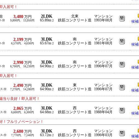
即入居可！
2LDK
3,480
北東
マンション
前
万円
65.89m
鉄筋コンクリート造
1993年08月
ス-分
2
9,800円、 13,950円
候補
3LDK
2,199
南
マンション
万円
65.67m
鉄筋コンクリート造
1981年08月
ス-分
2
6,570円、 4,630円
候補
3LDK
2,990
南
マンション
万円
64.90m
鉄筋コンクリート造
1996年07月
ス-分
2
6,700円、 16,230円
候補
即入居可！
3LDK
2,490
東
マンション
万円
64.90m
鉄筋コンクリート造
1996年07月
バス-分
2
7,270円、 14,280円
候補
陽当り良好！即入居可！
3LDK
2,065
西
マンション
万円
64.68m
鉄筋コンクリート造
1988年04月
バス-分
2
6,600円、 6,300円
候補
好！フルリノベーション！
3LDK
2,680
西
マンション
万円
63.72m
鉄筋コンクリート造
1996年03月
バス-分
2
7,770円、 7,140円
候補