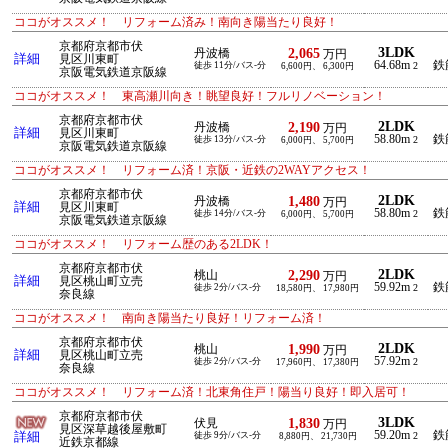
ココがオススメ！ リフォーム済み！南向き陽当たり良好！
京都府京都市伏
3LDK
2,065
丹波橋
万円
詳細
見区川東町
64.68m
鉄
徒歩 11分/バス-分
2
6,600円、 6,300円
京阪電気鉄道京阪線
ココがオススメ！ 東高瀬川向き！眺望良好！フルリノベーション！
京都府京都市伏
2LDK
2,190
丹波橋
万円
詳細
見区川東町
58.80m
鉄
徒歩 13分/バス-分
2
6,000円、 5,700円
京阪電気鉄道京阪線
ココがオススメ！ リフォーム済！京阪・近鉄の2WAYアクセス！
京都府京都市伏
2LDK
1,480
丹波橋
万円
詳細
見区川東町
58.80m
鉄
徒歩 14分/バス-分
2
6,000円、 5,700円
京阪電気鉄道京阪線
ココがオススメ！ リフォーム歴のある2LDK！
京都府京都市伏
2LDK
2,290
桃山
万円
詳細
見区桃山町立売
59.92m
鉄
徒歩 2分/バス-分
2
18,580円、 17,980円
奈良線
ココがオススメ！ 南向き陽当たり良好！リフォーム済！
京都府京都市伏
2LDK
1,990
桃山
万円
詳細
見区桃山町立売
57.92m
徒歩 2分/バス-分
2
17,960円、 17,380円
奈良線
ココがオススメ！ リフォーム済！北東角住戸！陽当り良好！即入居可！
京都府京都市伏
3LDK
1,830
伏見
万円
見区深草越後屋敷町
59.20m
鉄
詳細
徒歩 9分/バス-分
2
8,880円、 21,730円
近鉄京都線