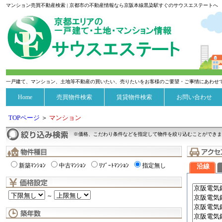
マンション売買不動産検索 | 京都市の不動産情報なら京阪本線黒染駅すぐのサウスエステートへ
一戸建て、マンション、土地等不動産の買いたい、売りたいをお客様のご要望・ご事情にあわせ
Home
売買物件検索
賃貸物件検索
お問い合わせ
TOPページ
＞
マンション
※価格、こだわり条件などを指定して物件を絞り込むことができま
新築ﾏﾝｼｮﾝ
中古ﾏﾝｼｮﾝ
ﾘｿﾞｰﾄﾏﾝｼｮﾝ
指定無し
沿線
～