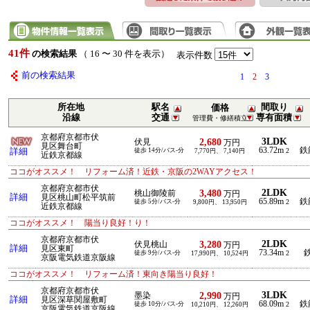
41件
の検索結果
（ 16 〜 30 件を表示）
表示件数
前の検索結果
1
2
3
所在地
駅名
間取り
価格
沿線
交通
専有面積
管理費・修繕積立
京都府京都市伏
3LDK
2,680
伏見
万円
見区舞台町
63.72m
鉄
詳細
徒歩 14分/バス-分
2
7,770円、 7,140円
近鉄京都線
ココがオススメ！ リフォーム済！近鉄・京阪の2WAYアクセス！
京都府京都市伏
2LDK
3,480
桃山御陵前
万円
詳細
見区桃山町松平筑前
65.89m
鉄
徒歩 5分/バス-分
2
9,800円、 13,950円
近鉄京都線
ココがオススメ！ 陽当り良好！り！
京都府京都市伏
2LDK
3,280
伏見桃山
万円
詳細
見区東町
73.34m
鉄
徒歩 9分/バス-分
2
17,990円、 10,524円
京阪電気鉄道京阪線
ココがオススメ！ リフォーム済！東向き陽当り良好！
京都府京都市伏
3LDK
2,990
墨染
万円
詳細
見区深草関屋敷町
68.09m
鉄
徒歩 10分/バス-分
2
10,210円、 12,260円
京阪電気鉄道京阪線