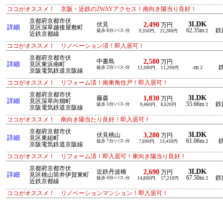
ココがオススメ！ 京阪・近鉄の2WAYアクセス！南向き陽当り良好！
京都府京都市伏
3LDK
2,490
伏見
万円
詳細
見区深草越後屋敷町
62.35m
鉄
徒歩 8分/バス-分
2
9,350円、 22,280円
近鉄京都線
ココがオススメ！ リノベーション済！即入居可！
京都府京都市伏
2,580
中書島
万円
詳細
見区東浜南町
-m
鉄
徒歩 2分/バス-分
2
13,300円、 11,290円
京阪電気鉄道京阪線
ココがオススメ！ リフォーム済！南東角住戸！即入居可！
京都府京都市伏
3LDK
1,830
藤森
万円
詳細
見区深草向畑町
55.66m
鉄
徒歩 5分/バス-分
2
9,460円、 8,620円
京阪電気鉄道京阪線
ココがオススメ！ 南向き陽当たり良好！即入居可！
京都府京都市伏
3LDK
3,280
伏見桃山
万円
詳細
見区東組町
61.06m
鉄
徒歩 7分/バス-分
2
7,690円、 13,430円
京阪電気鉄道京阪線
ココがオススメ！ リフォーム済！即入居可！東向き陽当り良好！
京都府京都市伏
3LDK
2,690
近鉄丹波橋
万円
詳細
見区桃山筒井伊賀東町
67.50m
鉄
徒歩 4分/バス-分
2
14,800円、 17,210円
近鉄京都線
ココがオススメ！ リノベーションマンション！即入居可！