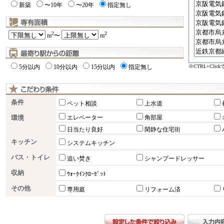
新築
〜10年
〜20年
指定無し
2
2
m
〜
m
※CTRL+Cli
5分以内
10分以内
15分以内
指定無し
条件
ペット相談
上水道
環境
エレベーター
角部屋
日当たり良好
閑静な住宅街
キッチン
システムキッチン
バス・トイレ
追い焚き
シャンプードレッサー
収納
ｳｫｰｸｲﾝｸﾛｰｾﾞｯﾄ
その他
専用庭
リフォーム済