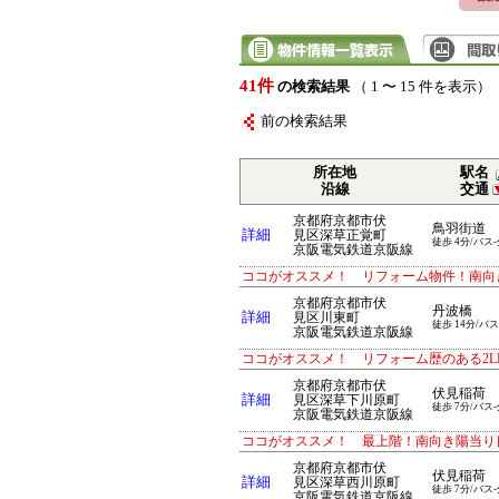
41件
の検索結果
（ 1 〜 15 件を表示）
前の検索結果
所在地
駅名
沿線
交通
京都府京都市伏
鳥羽街道
詳細
見区深草正覚町
徒歩 4分/バス-
京阪電気鉄道京阪線
ココがオススメ！ リフォーム物件！南向
京都府京都市伏
丹波橋
詳細
見区川東町
徒歩 14分/バス
京阪電気鉄道京阪線
ココがオススメ！ リフォーム歴のある2L
京都府京都市伏
伏見稲荷
詳細
見区深草下川原町
徒歩 7分/バス-
京阪電気鉄道京阪線
ココがオススメ！ 最上階！南向き陽当り
京都府京都市伏
伏見稲荷
詳細
見区深草西川原町
徒歩 7分/バス-
京阪電気鉄道京阪線