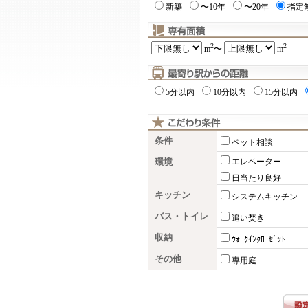
新築
〜10年
〜20年
指定
2
2
m
〜
m
5分以内
10分以内
15分以内
条件
ペット相談
環境
エレベーター
日当たり良好
キッチン
システムキッチン
バス・トイレ
追い焚き
収納
ｳｫｰｸｲﾝｸﾛｰｾﾞｯﾄ
その他
専用庭