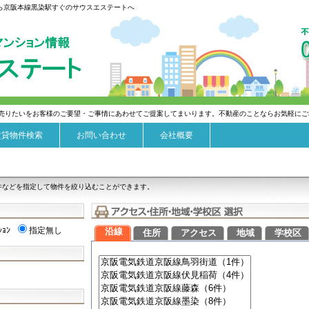
なら京阪本線黒染駅すぐのサウスエステートへ
売りたいをお客様のご要望・ご事情にあわせてご提案してまいります。不動産のことならお気軽にご
賃貸物件検索
お問い合わせ
会社概要
件などを指定して物件を絞り込むことができます。
ｼｮﾝ
指定無し
沿線
住所
アクセス
地域
学校区