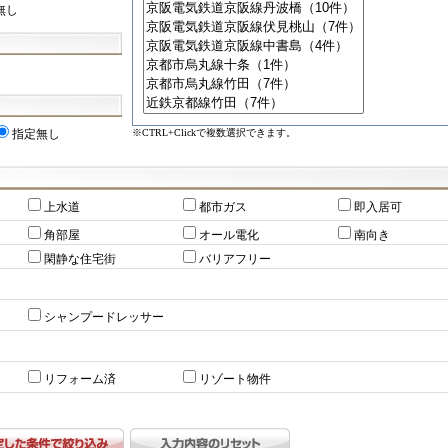
無し
※CTRL+Clickで複数選択できます。
指定無し
上水道
都市ガス
即入居可
角部屋
オール電化
南向き
閑静な住宅街
バリアフリー
シャンプードレッサー
リフォーム済
リゾート物件