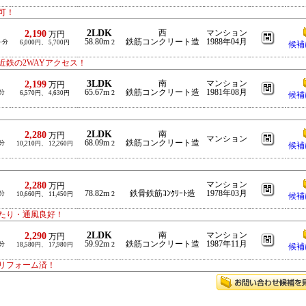
可！
2LDK
2,190
西
マンション
万円
58.80m
鉄筋コンクリート造
1988年04月
-分
2
6,000円、 5,700円
候補
鉄の2WAYアクセス！
3LDK
2,199
南
マンション
万円
65.67m
鉄筋コンクリート造
1981年08月
分
2
6,570円、 4,630円
候補
2LDK
2,280
南
万円
マンション
68.09m
鉄筋コンクリート造
分
2
10,210円、 12,260円
候補
2,280
マンション
万円
78.82m
鉄骨鉄筋ｺﾝｸﾘｰﾄ造
1978年03月
分
2
10,660円、 11,450円
候補
たり・通風良好！
2LDK
2,290
南
マンション
万円
59.92m
鉄筋コンクリート造
1987年11月
分
2
18,580円、 17,980円
候補
リフォーム済！