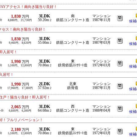
WAYアクセス！南向き陽当り良好！
3LDK
1,830
南
マンション
万円
59.20m
鉄筋コンクリート造
1987年11月
分
2
8,880円、 21,730円
候補
クセス！南向き陽当り良好！
3LDK
1,830
マンション
万円
55.66m
鉄筋コンクリート造
1987年03月
分
2
9,460円、 8,620円
候補
即入居可！
3LDK
1,990
東
マンション
万円
70.86m
鉄骨鉄筋ｺﾝｸﾘｰﾄ造
1972年03月
分
2
5,100円、 12,000円
候補
入居可！
2LDK
1,990
北東
マンション
万円
57.92m
鉄骨造
1987年11月
分
2
17,960円、 17,380円
候補
住戸！陽当り良好！即入居可！
3LDK
2,065
西
マンション
万円
64.68m
鉄筋コンクリート造
1988年04月
-分
2
6,600円、 6,300円
候補
好！フルリノベーション！
3LDK
2,180
東
マンション
万円
70.86m
鉄骨鉄筋ｺﾝｸﾘｰﾄ造
1972年03月
分
2
5,100円、 12,000円
候補