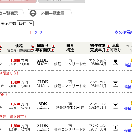
表示件数
次の検索
1
2
3
間取り
向き
物件種別
写真
価格
問い
専有面積
構造
完成年月
間取り
管理費・修繕積立
2LDK
1,080
南
マンション
万円
54.69m
鉄筋コンクリート造
1968年04月
分
2
5,000円、 10,000円
候補
き陽当り良好！
2LDK
1,480
西
マンション
万円
58.80m
鉄筋コンクリート造
1988年04月
-分
2
6,000円、 5,700円
候補
DK！
3DK
1,630
南
マンション
万円
61.27m
鉄骨鉄筋ｺﾝｸﾘｰﾄ造
1982年01月
分
2
6,130円、 4,270円
候補
良好！即入居可！
3LDK
1,800
南
マンション
万円
61.27m
鉄筋コンクリート造
1981年08月
分
2
6,130円、 4,270円
候補