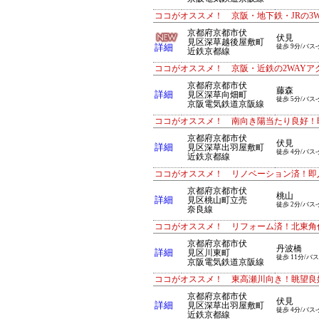
ココがオススメ！ 京阪・地下鉄・JRの3
京都府京都市伏
伏見
見区深草越後屋敷町
詳細
徒歩 9分/バス-
近鉄京都線
ココがオススメ！ 京阪・近鉄の2WAYア
京都府京都市伏
藤森
詳細
見区深草向畑町
徒歩 5分/バス-
京阪電気鉄道京阪線
ココがオススメ！ 南向き陽当たり良好！
京都府京都市伏
伏見
詳細
見区深草出羽屋敷町
徒歩 4分/バス-
近鉄京都線
ココがオススメ！ リノベーション済！即
京都府京都市伏
桃山
詳細
見区桃山町立売
徒歩 2分/バス-
奈良線
ココがオススメ！ リフォーム済！北東角
京都府京都市伏
丹波橋
詳細
見区川東町
徒歩 11分/バス
京阪電気鉄道京阪線
ココがオススメ！ 東高瀬川向き！眺望良
京都府京都市伏
伏見
詳細
見区深草出羽屋敷町
徒歩 4分/バス-
近鉄京都線