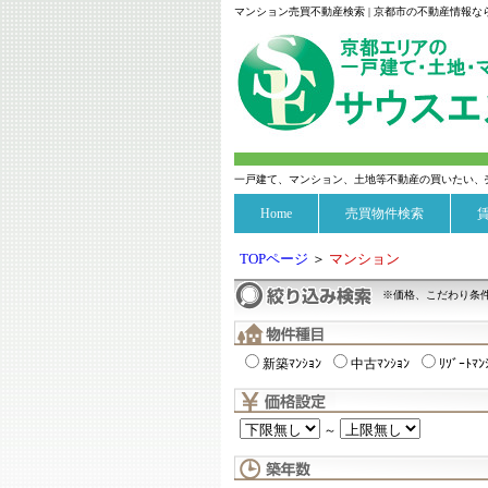
マンション売買不動産検索 | 京都市の不動産情報
一戸建て、マンション、土地等不動産の買いたい、
Home
売買物件検索
TOPページ
＞
マンション
※価格、こだわり条
新築ﾏﾝｼｮﾝ
中古ﾏﾝｼｮﾝ
ﾘｿﾞｰﾄﾏﾝ
～