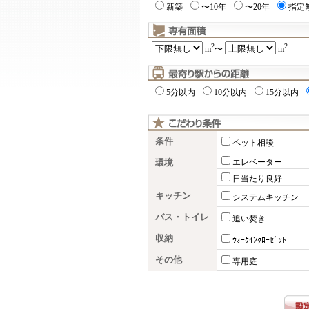
新築
〜10年
〜20年
指定
2
2
m
〜
m
5分以内
10分以内
15分以内
条件
ペット相談
環境
エレベーター
日当たり良好
キッチン
システムキッチン
バス・トイレ
追い焚き
収納
ｳｫｰｸｲﾝｸﾛｰｾﾞｯﾄ
その他
専用庭