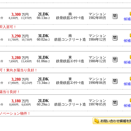
2LDK
3,300
南
マンション
万円
66.13m
鉄骨鉄筋ｺﾝｸﾘｰﾄ造
1982年09月
-分
2
8,330円、 11,970円
候補
即入居可！
3LDK
3,290
南
マンション
万円
60.02m
鉄筋コンクリート造
1984年12月
-分
2
11,700円、 10,730円
候補
3LDK
3,280
東
マンション
万円
61.06m
鉄骨鉄筋ｺﾝｸﾘｰﾄ造
1986年12月
-分
2
7,690円、 13,430円
候補
可！東向き陽当り良好！
2LDK
3,280
東
マンション
万円
73.34m
鉄骨鉄筋ｺﾝｸﾘｰﾄ造
1990年06月
-分
2
17,990円、 10,524円
候補
陽当り良好！
2LDK
3,180
南
マンション
万円
60.29m
鉄筋コンクリート造
1997年05月
-分
2
8,000円、 6,630円
候補
ノベーション物件！