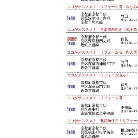
ココがオススメ！ リフォーム済！みなみ
京都府京都市伏
竹田
詳細
見区深草池ノ内町
徒歩 9分/バス
京都市烏丸線
ココがオススメ！ 角部屋西向き！地下鉄・
京都府京都市伏
伏見
見区深草新門丈町
詳細
徒歩 6分/バス
近鉄京都線
ココがオススメ！ リフォーム済！即入居
京都府京都市伏
竹田
詳細
見区深草西浦町8丁目
徒歩 9分/バス
近鉄京都線
ココがオススメ！ リフォーム済み！
京都府京都市伏
伏見
詳細
見区深草新門丈町
徒歩 5分/バス
近鉄京都線
ココがオススメ！ リフォーム済！
京都府京都市伏
中書島
詳細
見区新中町
徒歩 6分/バス
京阪電気鉄道宇治線
ココがオススメ！ 北西角住戸！リフォー
京都府京都市伏
桃山御陵
詳細
見区桃山町松平筑前
徒歩 5分/バス
近鉄京都線