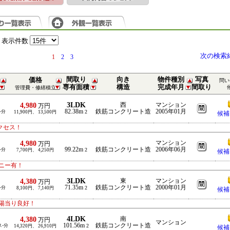
表示件数
次の検索
1
2
3
間取り
向き
物件種別
写真
価格
問い
専有面積
構造
完成年月
間取り
管理費・修繕積立
3LDK
4,980
西
マンション
万円
82.38m
鉄筋コンクリート造
2005年01月
-分
2
11,900円、 13,500円
候補
クセス！
4,980
マンション
万円
99.22m
鉄筋コンクリート造
2006年06月
-分
2
7,700円、 4,250円
候補
ニー有！
3LDK
4,380
東
マンション
万円
71.35m
鉄筋コンクリート造
2000年01月
-分
2
8,100円、 7,140円
候補
陽当り良好！
4LDK
4,380
南
万円
マンション
101.56m
鉄筋コンクリート造
ス-分
2
14,320円、 26,910円
候補