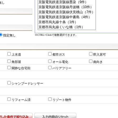
無し
※CTRL+Clickで複数選択できます。
指定無し
上水道
都市ガス
即入居可
角部屋
オール電化
南向き
閑静な住宅街
バリアフリー
シャンプードレッサー
リフォーム済
リゾート物件