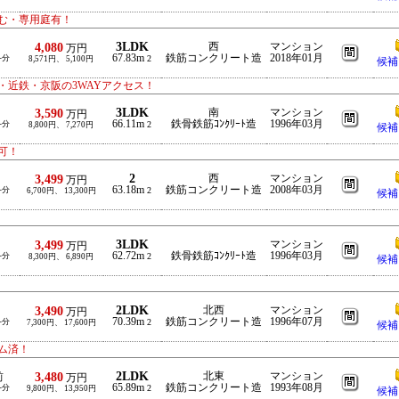
む・専用庭有！
3LDK
4,080
西
マンション
万円
67.83m
鉄筋コンクリート造
2018年01月
-分
2
8,571円、 5,100円
候補
近鉄・京阪の3WAYアクセス！
3LDK
3,590
南
マンション
万円
66.11m
鉄骨鉄筋ｺﾝｸﾘｰﾄ造
1996年03月
-分
2
8,800円、 7,270円
候補
可！
2
3,499
西
マンション
万円
63.18m
鉄筋コンクリート造
2008年03月
-分
2
6,700円、 13,300円
候補
3LDK
3,499
マンション
万円
62.72m
鉄骨鉄筋ｺﾝｸﾘｰﾄ造
1996年03月
-分
2
8,300円、 6,890円
候補
2LDK
3,490
北西
マンション
万円
70.39m
鉄筋コンクリート造
1996年07月
-分
2
7,300円、 17,600円
候補
ム済！
2LDK
3,480
北東
マンション
前
万円
65.89m
鉄筋コンクリート造
1993年08月
-分
2
9,800円、 13,950円
候補