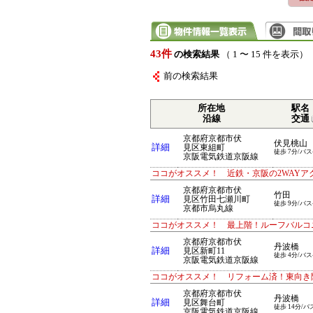
43件
の検索結果
（ 1 〜 15 件を表示）
前の検索結果
所在地
駅名
沿線
交通
京都府京都市伏
伏見桃山
詳細
見区東組町
徒歩 7分/バス
京阪電気鉄道京阪線
ココがオススメ！ 近鉄・京阪の2WAYア
京都府京都市伏
竹田
詳細
見区竹田七瀬川町
徒歩 9分/バス
京都市烏丸線
ココがオススメ！ 最上階！ルーフバルコ
京都府京都市伏
丹波橋
詳細
見区新町11
徒歩 4分/バス
京阪電気鉄道京阪線
ココがオススメ！ リフォーム済！東向き
京都府京都市伏
丹波橋
詳細
見区舞台町
徒歩 14分/バ
京阪電気鉄道京阪線