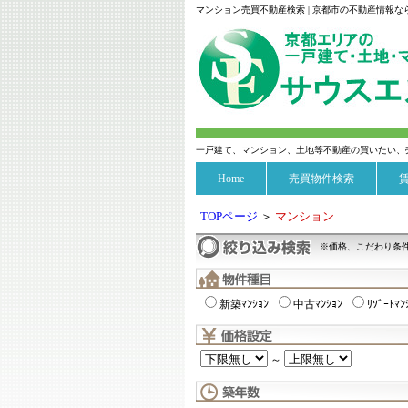
マンション売買不動産検索 | 京都市の不動産情報
一戸建て、マンション、土地等不動産の買いたい、
Home
売買物件検索
TOPページ
＞
マンション
※価格、こだわり条
新築ﾏﾝｼｮﾝ
中古ﾏﾝｼｮﾝ
ﾘｿﾞｰﾄﾏﾝ
～