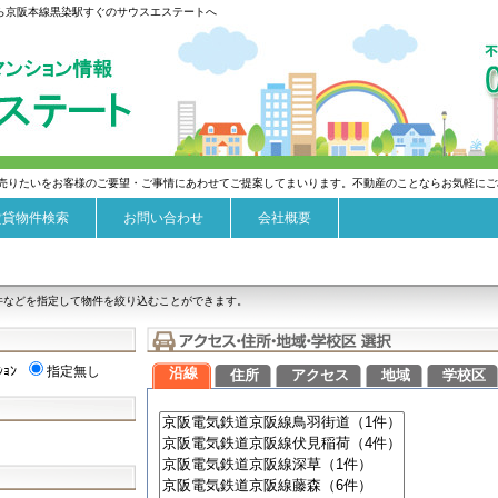
なら京阪本線黒染駅すぐのサウスエステートへ
売りたいをお客様のご要望・ご事情にあわせてご提案してまいります。不動産のことならお気軽にご
賃貸物件検索
お問い合わせ
会社概要
件などを指定して物件を絞り込むことができます。
ｼｮﾝ
指定無し
沿線
住所
アクセス
地域
学校区