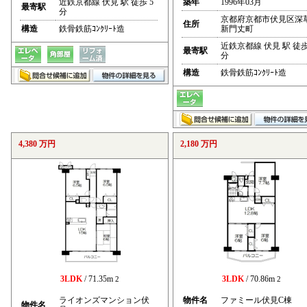
近鉄京都線 伏見 駅 徒歩 5
築年
1996年03月
最寄駅
分
京都府京都市伏見区深
住所
構造
鉄骨鉄筋ｺﾝｸﾘｰﾄ造
新門丈町
近鉄京都線 伏見 駅 徒歩
最寄駅
分
構造
鉄骨鉄筋ｺﾝｸﾘｰﾄ造
4,380 万円
2,180 万円
3LDK
/ 71.35m
3LDK
/ 70.86m
2
2
ライオンズマンション伏
物件名
ファミール伏見C棟
物件名