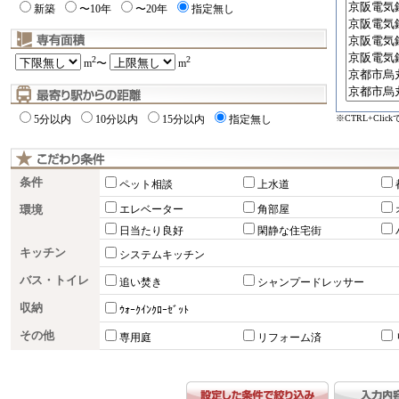
新築
〜10年
〜20年
指定無し
2
2
m
〜
m
※CTRL+Cli
5分以内
10分以内
15分以内
指定無し
条件
ペット相談
上水道
環境
エレベーター
角部屋
日当たり良好
閑静な住宅街
キッチン
システムキッチン
バス・トイレ
追い焚き
シャンプードレッサー
収納
ｳｫｰｸｲﾝｸﾛｰｾﾞｯﾄ
その他
専用庭
リフォーム済