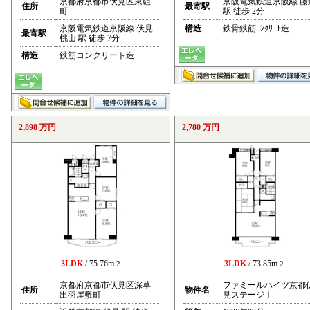
京都府京都市伏見区東組
京阪電気鉄道京阪線 藤
住所
最寄駅
町
駅 徒歩 2分
京阪電気鉄道京阪線 伏見
構造
鉄骨鉄筋ｺﾝｸﾘｰﾄ造
最寄駅
桃山 駅 徒歩 7分
構造
鉄筋コンクリート造
2,898 万円
2,780 万円
3LDK
/ 75.76m
3LDK
/ 73.85m
2
2
京都府京都市伏見区深草
ファミールハイツ京都
住所
物件名
出羽屋敷町
見ステージⅠ