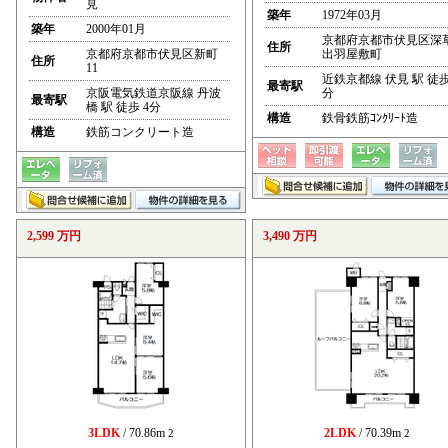
見
築年
1972年03月
築年
2000年01月
京都府京都市伏見区深
住所
京都府京都市伏見区新町
出羽屋敷町
住所
11
近鉄京都線 伏見 駅 徒歩
最寄駅
京阪電気鉄道京阪線 丹波
分
最寄駅
橋 駅 徒歩 4分
構造
鉄骨鉄筋ｺﾝｸﾘｰﾄ造
構造
鉄筋コンクリート造
2,599 万円
3,490 万円
3LDK
/ 70.86m
2LDK
/ 70.39m
2
2