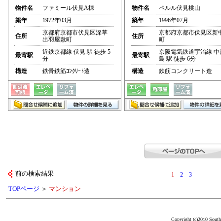
物件名
ファミール伏見A棟
物件名
ペルル伏見桃山
築年
1972年03月
築年
1996年07月
京都府京都市伏見区深草
京都府京都市伏見区新
住所
住所
出羽屋敷町
町
近鉄京都線 伏見 駅 徒歩 5
京阪電気鉄道宇治線 中
最寄駅
最寄駅
分
島 駅 徒歩 6分
構造
鉄骨鉄筋ｺﾝｸﾘｰﾄ造
構造
鉄筋コンクリート造
前の検索結果
1
2
3
TOPページ
＞
マンション
Copyright (c)2010 South 