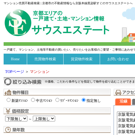
マンション売買不動産検索 | 京都市の不動産情報なら京阪本線黒染駅すぐのサウスエステートへ
一戸建て、マンション、土地等不動産の買いたい、売りたいをお客様のご要望・ご事情にあわせ
Home
売買物件検索
賃貸物件検索
お問い合わせ
TOPページ
＞
マンション
※価格、こだわり条件などを指定して物件を絞り込むことができま
新築ﾏﾝｼｮﾝ
中古ﾏﾝｼｮﾝ
ﾘｿﾞｰﾄﾏﾝｼｮﾝ
指定無し
沿線
～