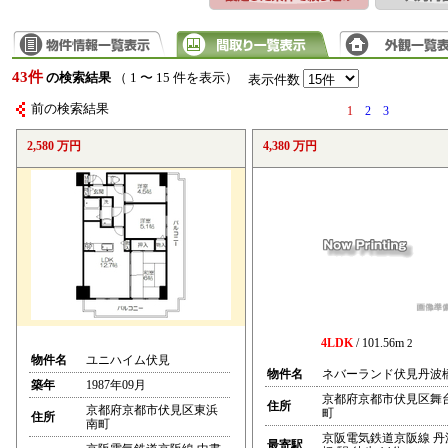
43件
の検索結果
（ 1 〜 15 件を表示）
表示件数
前の検索結果
1
2
3
2,580 万円
4,380 万円
4LDK
/ 101.56m
2
物件名
ユニハイム伏見
物件名
ネバーランド伏見丹波
築年
1987年09月
京都府京都市伏見区舞
住所
京都府京都市伏見区東浜
町
住所
南町
京阪電気鉄道京阪線 丹
最寄駅