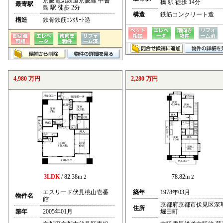
京阪電気鉄道京阪線 中書
橋 駅 徒歩 14分
最寄駅
島 駅 徒歩 2分
構造
鉄筋コンクリート造
構造
鉄骨鉄筋ｺﾝｸﾘｰﾄ造
4,980 万円
2,280 万円
3LDK
/ 82.38m
78.82m
2
2
エスリード伏見桃山壱番
築年
1978年03月
物件名
館
京都府京都市伏見区深
住所
築年
2005年01月
堀田町