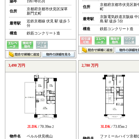
築年
1997年05月
京都府京都市伏見区新
住所
京都府京都市伏見区深草
町
住所
新門丈町
京阪電気鉄道京阪線 中
最寄駅
近鉄京都線 伏見 駅 徒歩 5
島 駅 徒歩 5分
最寄駅
分
構造
鉄筋コンクリート造
構造
鉄筋コンクリート造
3,490 万円
2,780 万円
2LDK
/ 70.39m
3LDK
/ 73.85m
2
2
物件名
ペルル伏見桃山
ファミールハイツ京都
物件名