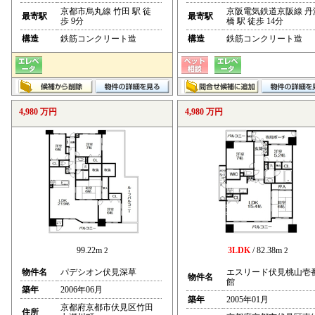
京都市烏丸線 竹田 駅 徒
京阪電気鉄道京阪線 丹
最寄駅
最寄駅
歩 9分
橋 駅 徒歩 14分
構造
鉄筋コンクリート造
構造
鉄筋コンクリート造
4,980 万円
4,980 万円
99.22m
3LDK
/ 82.38m
2
2
物件名
パデシオン伏見深草
エスリード伏見桃山壱
物件名
館
築年
2006年06月
築年
2005年01月
京都府京都市伏見区竹田
住所