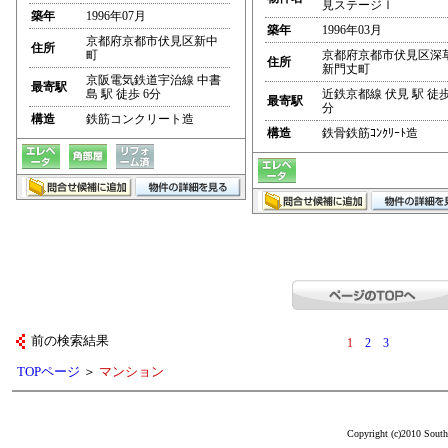
見ステージⅠ
築年
1996年07月
築年
1996年03月
京都府京都市伏見区新中
住所
町
京都府京都市伏見区深
住所
新門丈町
京阪電気鉄道宇治線 中書
最寄駅
島 駅 徒歩 6分
近鉄京都線 伏見 駅 徒歩
最寄駅
分
構造
鉄筋コンクリート造
構造
鉄骨鉄筋ｺﾝｸﾘｰﾄ造
前の検索結果
1
2
3
TOPページ
＞
マンション
Copyright (c)2010 South 