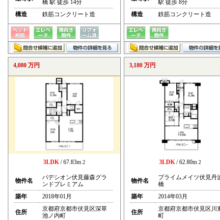
橋 駅 徒歩 14分
駅 徒歩 8分
構造
鉄筋コンクリート造
構造
鉄筋コンクリート造
4,080 万円
3,180 万円
3LDK
/ 67.83m
3LDK
/ 62.80m
2
2
パデシオン伏見藤森グラ
プライムメイツ伏見丹
物件名
物件名
ンドプレミアム
橋
築年
2018年01月
築年
2014年03月
京都府京都市伏見区深草
京都府京都市伏見区川
住所
住所
池ノ内町
町