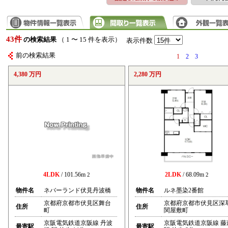
43件
の検索結果
（ 1 〜 15 件を表示）
表示件数
前の検索結果
1
2
3
4,380 万円
2,280 万円
4LDK
/ 101.56m
2LDK
/ 68.09m
2
2
物件名
ネバーランド伏見丹波橋
物件名
ルネ墨染2番館
京都府京都市伏見区舞台
京都府京都市伏見区深
住所
住所
町
関屋敷町
京阪電気鉄道京阪線 丹波
京阪電気鉄道京阪線 藤
最寄駅
最寄駅