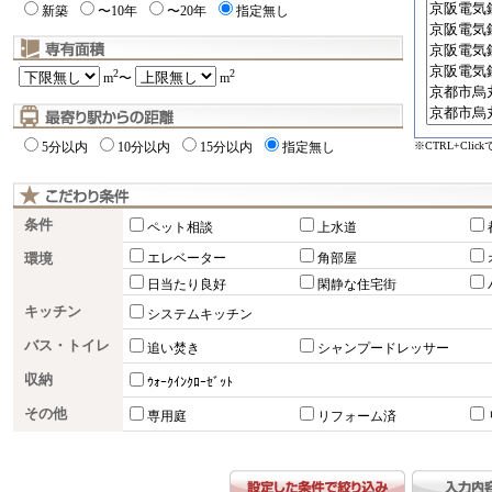
新築
〜10年
〜20年
指定無し
2
2
m
〜
m
※CTRL+Cli
5分以内
10分以内
15分以内
指定無し
条件
ペット相談
上水道
環境
エレベーター
角部屋
日当たり良好
閑静な住宅街
キッチン
システムキッチン
バス・トイレ
追い焚き
シャンプードレッサー
収納
ｳｫｰｸｲﾝｸﾛｰｾﾞｯﾄ
その他
専用庭
リフォーム済