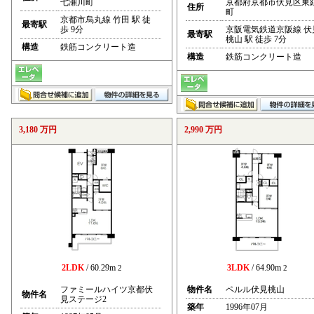
七瀬川町
京都府京都市伏見区東
住所
町
京都市烏丸線 竹田 駅 徒
最寄駅
歩 9分
京阪電気鉄道京阪線 伏
最寄駅
桃山 駅 徒歩 7分
構造
鉄筋コンクリート造
構造
鉄筋コンクリート造
3,180 万円
2,990 万円
2LDK
/ 60.29m
3LDK
/ 64.90m
2
2
ファミールハイツ京都伏
物件名
ペルル伏見桃山
物件名
見ステージ2
築年
1996年07月