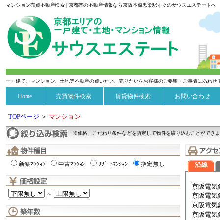
マンション売買不動産検索 | 京都市の不動産情報なら京阪本線黒染駅すぐのサウスエステートへ
一戸建て、マンション、土地等不動産の買いたい、売りたいをお客様のご要望・ご事情にあわせ
Home
売買物件検索
賃貸物件検索
お問い合わせ
TOPページ
＞
マンション
※価格、こだわり条件などを指定して物件を絞り込むことができま
新築ﾏﾝｼｮﾝ
中古ﾏﾝｼｮﾝ
ﾘｿﾞｰﾄﾏﾝｼｮﾝ
指定無し
沿線
～