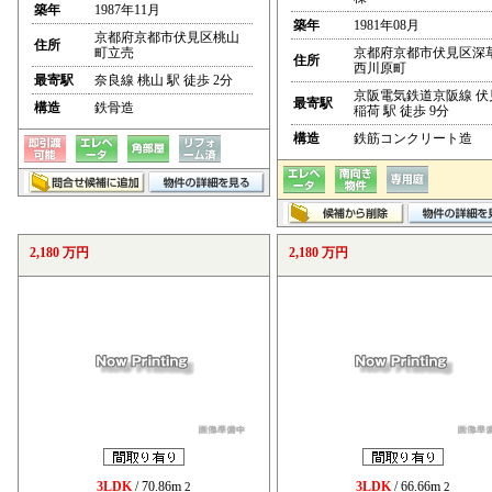
築年
1987年11月
築年
1981年08月
京都府京都市伏見区桃山
住所
町立売
京都府京都市伏見区深
住所
西川原町
最寄駅
奈良線 桃山 駅 徒歩 2分
京阪電気鉄道京阪線 伏
最寄駅
構造
鉄骨造
稲荷 駅 徒歩 9分
構造
鉄筋コンクリート造
2,180 万円
2,180 万円
3LDK
/ 70.86m
3LDK
/ 66.66m
2
2