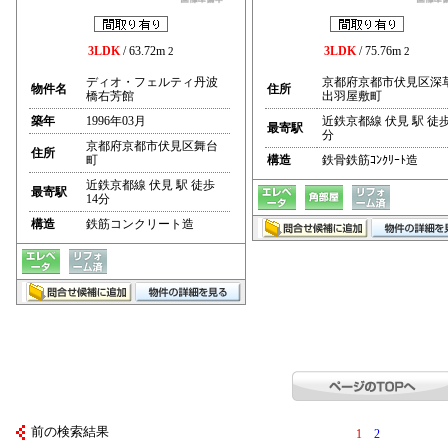
3LDK
/ 63.72m
3LDK
/ 75.76m
2
2
ディオ・フェルティ丹波
京都府京都市伏見区深
物件名
住所
橋右芳館
出羽屋敷町
築年
1996年03月
近鉄京都線 伏見 駅 徒歩
最寄駅
分
京都府京都市伏見区舞台
住所
町
構造
鉄骨鉄筋ｺﾝｸﾘｰﾄ造
近鉄京都線 伏見 駅 徒歩
最寄駅
14分
構造
鉄筋コンクリート造
前の検索結果
1
2