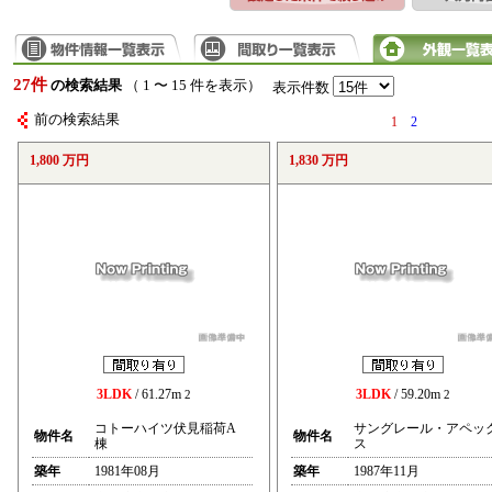
27件
の検索結果
（ 1 〜 15 件を表示）
表示件数
前の検索結果
1
2
1,800 万円
1,830 万円
3LDK
/ 61.27m
3LDK
/ 59.20m
2
2
コトーハイツ伏見稲荷A
サングレール・アペッ
物件名
物件名
棟
ス
築年
1981年08月
築年
1987年11月