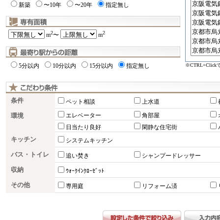
新築
〜10年
〜20年
指定無し
2
2
m
〜
m
※CTRL+Cli
5分以内
10分以内
15分以内
指定無し
条件
ペット相談
上水道
環境
エレベーター
角部屋
日当たり良好
閑静な住宅街
キッチン
システムキッチン
バス・トイレ
追い焚き
シャンプードレッサー
収納
ｳｫｰｸｲﾝｸﾛｰｾﾞｯﾄ
その他
専用庭
リフォーム済