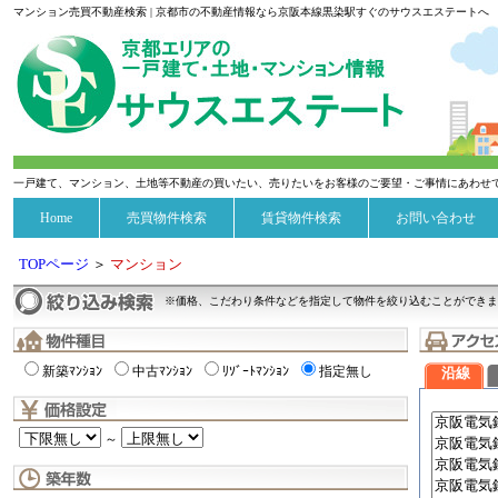
マンション売買不動産検索 | 京都市の不動産情報なら京阪本線黒染駅すぐのサウスエステートへ
一戸建て、マンション、土地等不動産の買いたい、売りたいをお客様のご要望・ご事情にあわせ
Home
売買物件検索
賃貸物件検索
お問い合わせ
TOPページ
＞
マンション
※価格、こだわり条件などを指定して物件を絞り込むことができま
新築ﾏﾝｼｮﾝ
中古ﾏﾝｼｮﾝ
ﾘｿﾞｰﾄﾏﾝｼｮﾝ
指定無し
沿線
～