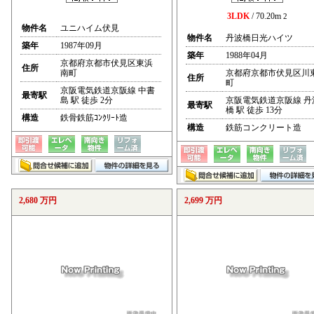
3LDK
/ 70.20m
2
物件名
ユニハイム伏見
物件名
丹波橋日光ハイツ
築年
1987年09月
築年
1988年04月
京都府京都市伏見区東浜
住所
南町
京都府京都市伏見区川
住所
町
京阪電気鉄道京阪線 中書
最寄駅
島 駅 徒歩 2分
京阪電気鉄道京阪線 丹
最寄駅
橋 駅 徒歩 13分
構造
鉄骨鉄筋ｺﾝｸﾘｰﾄ造
構造
鉄筋コンクリート造
2,680 万円
2,699 万円