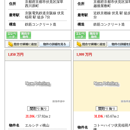
京都府京都市伏見区深草
京都府京都市伏見区深
住所
住所
西川原町
越後屋敷町
京阪電気鉄道京阪線 伏見
近鉄京都線 伏見 駅 徒歩
最寄駅
最寄駅
稲荷 駅 徒歩 7分
分
構造
鉄筋コンクリート造
構造
鉄筋コンクリート造
1,850 万円
1,999 万円
2LDK
/ 57.92m
3LDK
/ 65.67m
2
2
物件名
エルシティ桃山
コトーハイツ伏見稲荷
物件名
棟