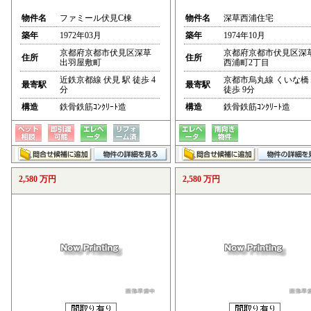
物件名
ファミール伏見C棟
物件名
深草西浦住宅
築年
1972年03月
築年
1974年10月
京都府京都市伏見区深草
京都府京都市伏見区深
住所
住所
出羽屋敷町
西浦町2丁目
近鉄京都線 伏見 駅 徒歩 4
京都市烏丸線 くいな橋
最寄駅
最寄駅
分
徒歩 9分
構造
鉄骨鉄筋ｺﾝｸﾘｰﾄ造
構造
鉄骨鉄筋ｺﾝｸﾘｰﾄ造
2,580 万円
2,580 万円