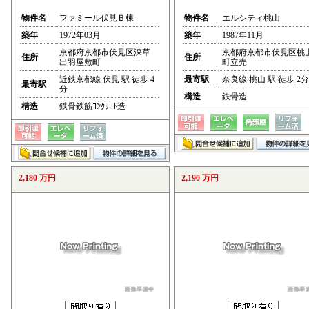
物件名
ファミール伏見Ｂ棟
物件名
エルシティ桃山
築年
1972年03月
築年
1987年11月
京都府京都市伏見区深草
京都府京都市伏見区桃
住所
住所
出羽屋敷町
町立売
近鉄京都線 伏見 駅 徒歩 4
最寄駅
奈良線 桃山 駅 徒歩 2分
最寄駅
分
構造
鉄骨造
構造
鉄骨鉄筋ｺﾝｸﾘｰﾄ造
2,180 万円
2,190 万円