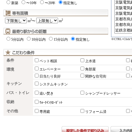
新築
〜10年
〜20年
指定無し
2
2
m
〜
m
※CTRL+Cli
5分以内
10分以内
15分以内
指定無し
条件
ペット相談
上水道
環境
エレベーター
角部屋
日当たり良好
閑静な住宅街
キッチン
システムキッチン
バス・トイレ
追い焚き
シャンプードレッサー
収納
ｳｫｰｸｲﾝｸﾛｰｾﾞｯﾄ
その他
専用庭
リフォーム済