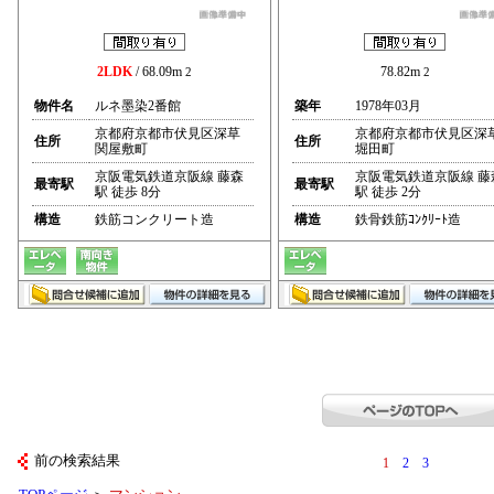
2LDK
/ 68.09m
78.82m
2
2
物件名
ルネ墨染2番館
築年
1978年03月
京都府京都市伏見区深草
京都府京都市伏見区深
住所
住所
関屋敷町
堀田町
京阪電気鉄道京阪線 藤森
京阪電気鉄道京阪線 藤
最寄駅
最寄駅
駅 徒歩 8分
駅 徒歩 2分
構造
鉄筋コンクリート造
構造
鉄骨鉄筋ｺﾝｸﾘｰﾄ造
前の検索結果
1
2
3