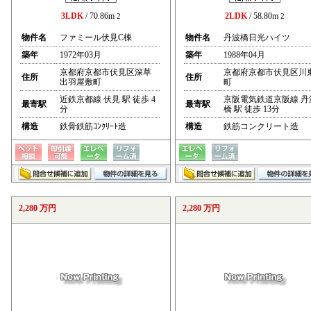
3LDK
/ 70.86m
2LDK
/ 58.80m
2
2
物件名
ファミール伏見C棟
物件名
丹波橋日光ハイツ
築年
1972年03月
築年
1988年04月
京都府京都市伏見区深草
京都府京都市伏見区川
住所
住所
出羽屋敷町
町
近鉄京都線 伏見 駅 徒歩 4
京阪電気鉄道京阪線 丹
最寄駅
最寄駅
分
橋 駅 徒歩 13分
構造
鉄骨鉄筋ｺﾝｸﾘｰﾄ造
構造
鉄筋コンクリート造
2,280 万円
2,280 万円