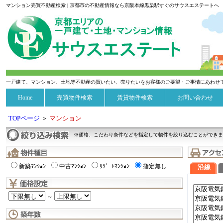
マンション売買不動産検索 | 京都市の不動産情報なら京阪本線黒染駅すぐのサウスエステートへ
一戸建て、マンション、土地等不動産の買いたい、売りたいをお客様のご要望・ご事情にあわせ
Home
売買物件検索
賃貸物件検索
お問い合わせ
TOPページ
＞
マンション
※価格、こだわり条件などを指定して物件を絞り込むことができま
新築ﾏﾝｼｮﾝ
中古ﾏﾝｼｮﾝ
ﾘｿﾞｰﾄﾏﾝｼｮﾝ
指定無し
沿線
～