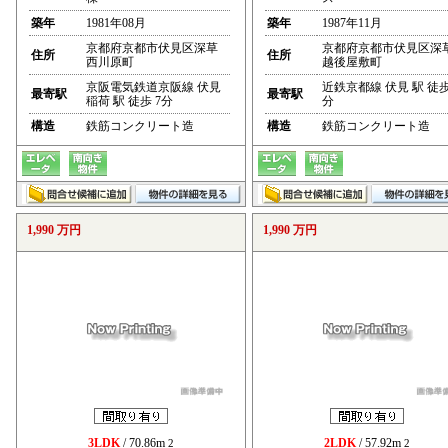
築年
1981年08月
築年
1987年11月
京都府京都市伏見区深草
京都府京都市伏見区深
住所
住所
西川原町
越後屋敷町
京阪電気鉄道京阪線 伏見
近鉄京都線 伏見 駅 徒歩
最寄駅
最寄駅
稲荷 駅 徒歩 7分
分
構造
鉄筋コンクリート造
構造
鉄筋コンクリート造
1,990 万円
1,990 万円
3LDK
/ 70.86m
2LDK
/ 57.92m
2
2