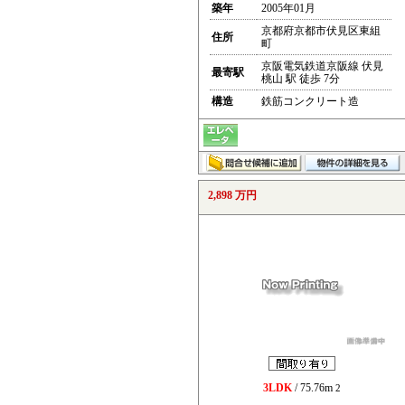
築年
2005年01月
京都府京都市伏見区東組
住所
町
京阪電気鉄道京阪線 伏見
最寄駅
桃山 駅 徒歩 7分
構造
鉄筋コンクリート造
2,898 万円
3LDK
/ 75.76m
2