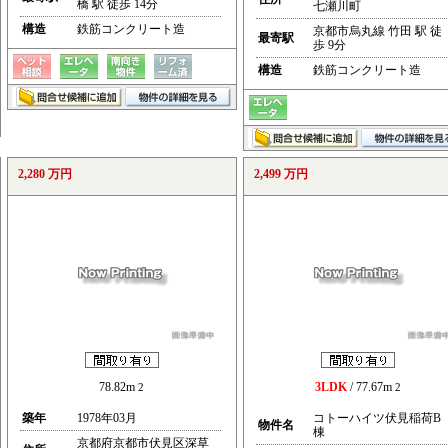
橋 駅 徒歩 14分
七瀬川町
構造
鉄筋コンクリート造
京都市烏丸線 竹田 駅 徒
最寄駅
歩 9分
構造
鉄筋コンクリート造
2,280 万円
2,499 万円
78.82m
3LDK
/ 77.67m
2
2
築年
1978年03月
コトーハイツ伏見稲荷B
物件名
棟
京都府京都市伏見区深草