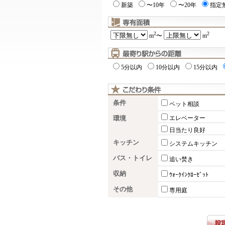
新築
〜10年
〜20年
指定
2
2
m
〜
m
5分以内
10分以内
15分以内
条件
ペット相談
環境
エレベーター
日当たり良好
キッチン
システムキッチン
バス・トイレ
追い焚き
収納
ｳｫｰｸｲﾝｸﾛｰｾﾞｯﾄ
その他
専用庭