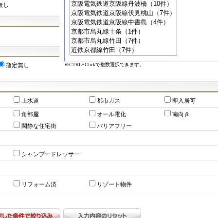
無し
※CTRL+Clickで複数選択できます。
指定無し
上水道
都市ガス
即入居可
角部屋
オール電化
南向き
閑静な住宅街
バリアフリー
シャンプードレッサー
リフォーム済
リゾート物件