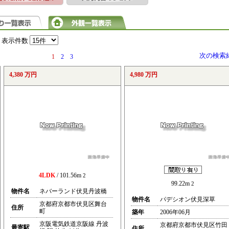
表示件数
次の検索
1
2
3
4,380 万円
4,980 万円
4LDK
/ 101.56m
2
99.22m
2
物件名
ネバーランド伏見丹波橋
物件名
パデシオン伏見深草
京都府京都市伏見区舞台
住所
町
築年
2006年06月
京阪電気鉄道京阪線 丹波
京都府京都市伏見区竹田
最寄駅
住所