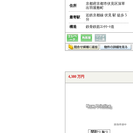
京都府京都市伏見区深草
住所
出羽屋敷町
近鉄京都線 伏見 駅 徒歩 5
最寄駅
分
構造
鉄骨鉄筋ｺﾝｸﾘｰﾄ造
4,380 万円