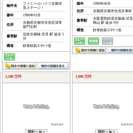
ファミールハイツ京都伏
築年
1990年06月
物件名
見ステージⅠ
住所
京都府京都市伏見区東町
築年
1996年03月
京阪電気鉄道京阪線 伏見
最寄駅
京都府京都市伏見区深草
桃山 駅 徒歩 9分
住所
新門丈町
構造
鉄骨鉄筋ｺﾝｸﾘｰﾄ造
近鉄京都線 伏見 駅 徒歩 5
最寄駅
分
構造
鉄骨鉄筋ｺﾝｸﾘｰﾄ造
2,180 万円
1,990 万円