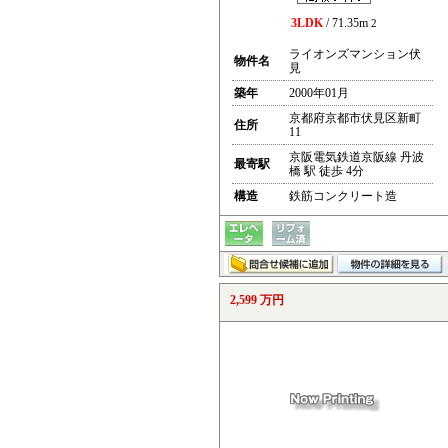
3LDK
/ 71.35m
2
ライオンズマンション伏
物件名
見
築年
2000年01月
京都府京都市伏見区新町
住所
11
京阪電気鉄道京阪線 丹波
最寄駅
橋 駅 徒歩 4分
構造
鉄筋コンクリート造
2,599 万円