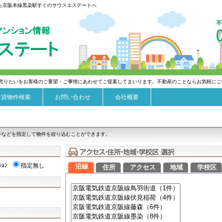
なら京阪本線黒染駅すぐのサウスエステートへ
売りたいをお客様のご要望・ご事情にあわせてご提案してまいります。不動産のことならお気軽にご
賃貸物件検索
お問い合わせ
会社概要
件などを指定して物件を絞り込むことができます。
ｼｮﾝ
指定無し
沿線
住所
アクセス
地域
学校区