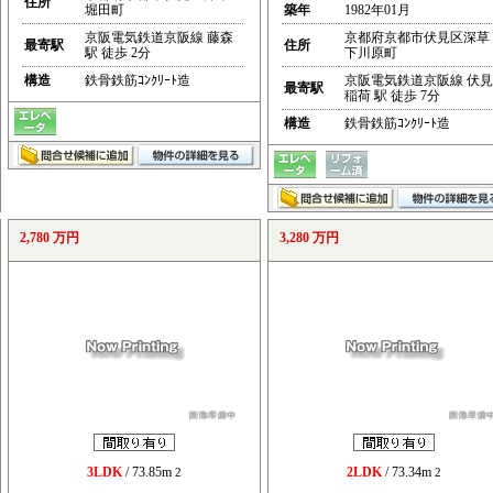
住所
堀田町
築年
1982年01月
京阪電気鉄道京阪線 藤森
京都府京都市伏見区深草
最寄駅
住所
駅 徒歩 2分
下川原町
構造
鉄骨鉄筋ｺﾝｸﾘｰﾄ造
京阪電気鉄道京阪線 伏見
最寄駅
稲荷 駅 徒歩 7分
構造
鉄骨鉄筋ｺﾝｸﾘｰﾄ造
2,780 万円
3,280 万円
3LDK
/ 73.85m
2LDK
/ 73.34m
2
2