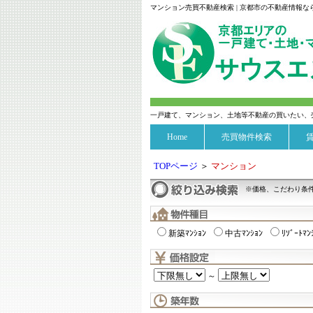
マンション売買不動産検索 | 京都市の不動産情報
一戸建て、マンション、土地等不動産の買いたい、
Home
売買物件検索
TOPページ
＞
マンション
※価格、こだわり条
新築ﾏﾝｼｮﾝ
中古ﾏﾝｼｮﾝ
ﾘｿﾞｰﾄﾏﾝ
～