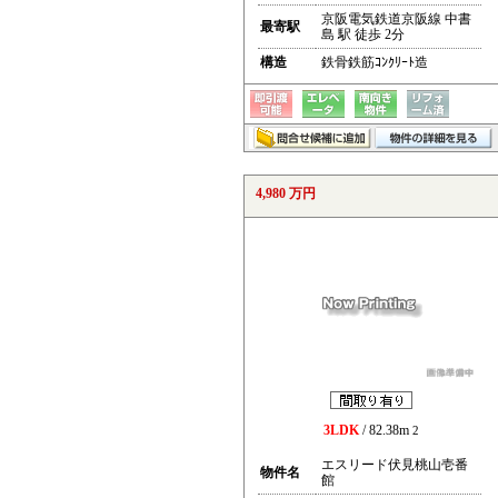
京阪電気鉄道京阪線 中書
最寄駅
島 駅 徒歩 2分
構造
鉄骨鉄筋ｺﾝｸﾘｰﾄ造
4,980 万円
3LDK
/ 82.38m
2
エスリード伏見桃山壱番
物件名
館