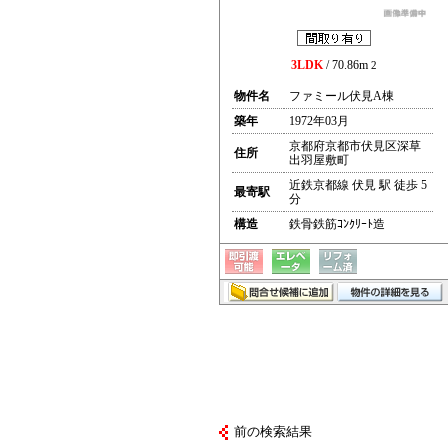
3LDK
/ 70.86m
2
物件名
ファミール伏見A棟
築年
1972年03月
京都府京都市伏見区深草
住所
出羽屋敷町
近鉄京都線 伏見 駅 徒歩 5
最寄駅
分
構造
鉄骨鉄筋ｺﾝｸﾘｰﾄ造
前の検索結果