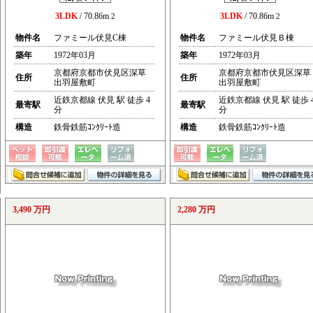
3LDK
/ 70.86m
3LDK
/ 70.86m
2
2
物件名
ファミール伏見C棟
物件名
ファミール伏見Ｂ棟
築年
1972年03月
築年
1972年03月
京都府京都市伏見区深草
京都府京都市伏見区深草
住所
住所
出羽屋敷町
出羽屋敷町
近鉄京都線 伏見 駅 徒歩 4
近鉄京都線 伏見 駅 徒歩 
最寄駅
最寄駅
分
分
構造
鉄骨鉄筋ｺﾝｸﾘｰﾄ造
構造
鉄骨鉄筋ｺﾝｸﾘｰﾄ造
3,490 万円
2,280 万円