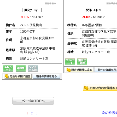
2LDK
/ 70.39m
2LDK
/ 68.09m
2
2
物件名
ペルル伏見桃山
物件名
ルネ墨染2番館
築年
1996年07月
京都府京都市伏見区深草
住所
関屋敷町
京都府京都市伏見区新中
住所
町
京阪電気鉄道京阪線 藤森
最寄駅
駅 徒歩 8分
京阪電気鉄道宇治線 中書
最寄駅
島 駅 徒歩 6分
構造
鉄筋コンクリート造
構造
鉄筋コンクリート造
次の検索
1
2
3