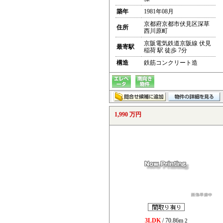
築年
1981年08月
京都府京都市伏見区深草
住所
西川原町
京阪電気鉄道京阪線 伏見
最寄駅
稲荷 駅 徒歩 7分
構造
鉄筋コンクリート造
1,990 万円
3LDK
/ 70.86m
2