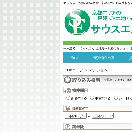
マンション売買不動産検索 | 京都市の不動産情報
一戸建て、マンション、土地等不動産の買いたい、
Home
売買物件検索
TOPページ
＞
マンション
※価格、こだわり条
新築ﾏﾝｼｮﾝ
中古ﾏﾝｼｮﾝ
ﾘｿﾞｰﾄﾏﾝ
～