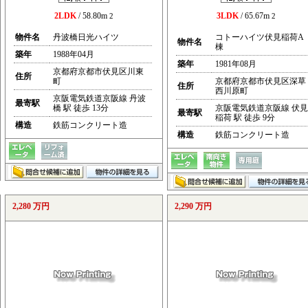
2LDK
/ 58.80m
3LDK
/ 65.67m
2
2
物件名
丹波橋日光ハイツ
コトーハイツ伏見稲荷A
物件名
棟
築年
1988年04月
築年
1981年08月
京都府京都市伏見区川東
住所
町
京都府京都市伏見区深草
住所
西川原町
京阪電気鉄道京阪線 丹波
最寄駅
橋 駅 徒歩 13分
京阪電気鉄道京阪線 伏見
最寄駅
稲荷 駅 徒歩 9分
構造
鉄筋コンクリート造
構造
鉄筋コンクリート造
2,280 万円
2,290 万円