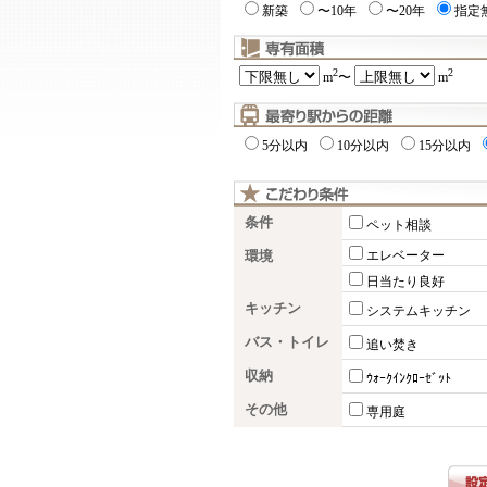
新築
〜10年
〜20年
指定
2
2
m
〜
m
5分以内
10分以内
15分以内
条件
ペット相談
環境
エレベーター
日当たり良好
キッチン
システムキッチン
バス・トイレ
追い焚き
収納
ｳｫｰｸｲﾝｸﾛｰｾﾞｯﾄ
その他
専用庭