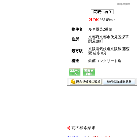
2LDK
/ 68.09m
2
物件名
ルネ墨染2番館
京都府京都市伏見区深草
住所
関屋敷町
京阪電気鉄道京阪線 藤森
最寄駅
駅 徒歩 8分
構造
鉄筋コンクリート造
前の検索結果