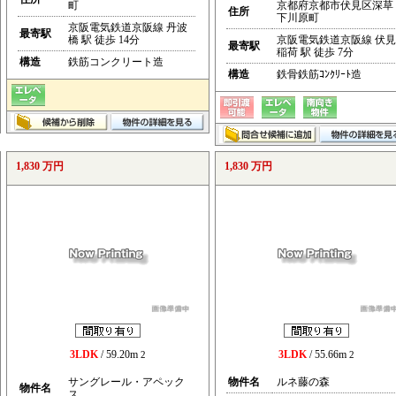
町
京都府京都市伏見区深草
住所
下川原町
京阪電気鉄道京阪線 丹波
最寄駅
橋 駅 徒歩 14分
京阪電気鉄道京阪線 伏見
最寄駅
稲荷 駅 徒歩 7分
構造
鉄筋コンクリート造
構造
鉄骨鉄筋ｺﾝｸﾘｰﾄ造
1,830 万円
1,830 万円
3LDK
/ 59.20m
3LDK
/ 55.66m
2
2
サングレール・アペック
物件名
ルネ藤の森
物件名
ス