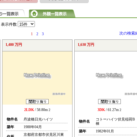
表示件数
次の検索
1
2
3
1,480 万円
1,630 万円
2LDK
/ 58.80m
3DK
/ 61.27m
2
2
物件名
丹波橋日光ハイツ
コトーハイツ伏見稲荷B
物件名
棟
築年
1988年04月
築年
1982年01月
京都府京都市伏見区川東
住所