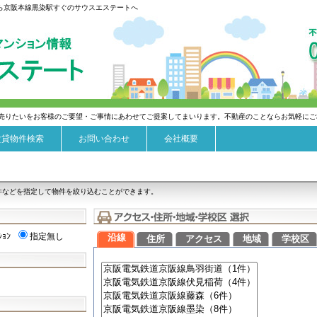
なら京阪本線黒染駅すぐのサウスエステートへ
売りたいをお客様のご要望・ご事情にあわせてご提案してまいります。不動産のことならお気軽にご
賃貸物件検索
お問い合わせ
会社概要
件などを指定して物件を絞り込むことができます。
ｼｮﾝ
指定無し
沿線
住所
アクセス
地域
学校区