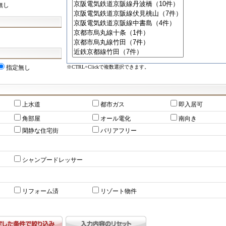
無し
※CTRL+Clickで複数選択できます。
指定無し
上水道
都市ガス
即入居可
角部屋
オール電化
南向き
閑静な住宅街
バリアフリー
シャンプードレッサー
リフォーム済
リゾート物件