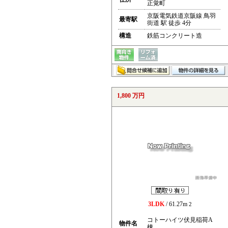
正覚町
京阪電気鉄道京阪線 鳥羽
最寄駅
街道 駅 徒歩 4分
構造
鉄筋コンクリート造
1,800 万円
3LDK
/ 61.27m
2
コトーハイツ伏見稲荷A
物件名
棟