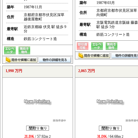
築年
1987年03月
築年
1987年11月
京都府京都市伏見区深草
住所
京都府京都市伏見区深草
向畑町
住所
越後屋敷町
京阪電気鉄道京阪線 藤森
最寄駅
近鉄京都線 伏見 駅 徒歩 9
駅 徒歩 5分
最寄駅
分
構造
鉄筋コンクリート造
構造
鉄筋コンクリート造
1,990 万円
2,065 万円
2LDK
/ 57.92m
3LDK
/ 64.68m
2
2