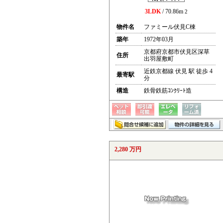
3LDK
/ 70.86m
2
物件名
ファミール伏見C棟
築年
1972年03月
京都府京都市伏見区深草
住所
出羽屋敷町
近鉄京都線 伏見 駅 徒歩 4
最寄駅
分
構造
鉄骨鉄筋ｺﾝｸﾘｰﾄ造
2,280 万円