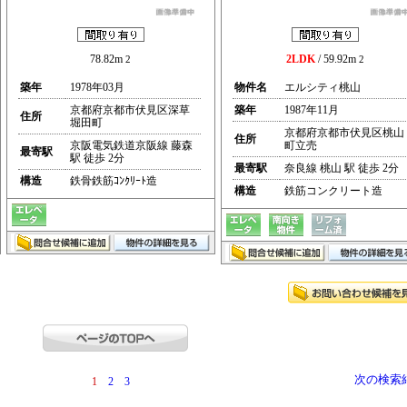
78.82m
2LDK
/ 59.92m
2
2
築年
1978年03月
物件名
エルシティ桃山
京都府京都市伏見区深草
築年
1987年11月
住所
堀田町
京都府京都市伏見区桃山
住所
京阪電気鉄道京阪線 藤森
町立売
最寄駅
駅 徒歩 2分
最寄駅
奈良線 桃山 駅 徒歩 2分
構造
鉄骨鉄筋ｺﾝｸﾘｰﾄ造
構造
鉄筋コンクリート造
次の検索
1
2
3