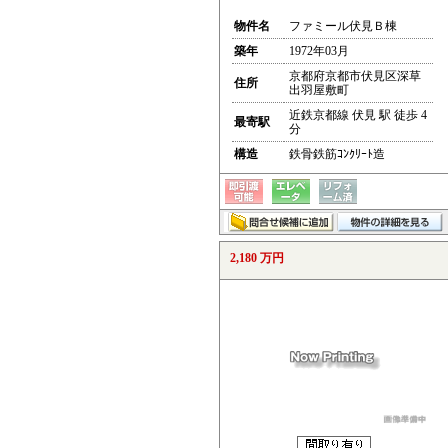
物件名
ファミール伏見Ｂ棟
築年
1972年03月
京都府京都市伏見区深草
住所
出羽屋敷町
近鉄京都線 伏見 駅 徒歩 4
最寄駅
分
構造
鉄骨鉄筋ｺﾝｸﾘｰﾄ造
2,180 万円