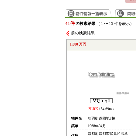
41件
の検索結果
（ 1 〜 15 件を表示）
前の検索結果
1,080 万円
2LDK
/ 54.69m
2
物件名
鳥羽街道団地F棟
築年
1968年04月
京都府京都市伏見区深草
住所