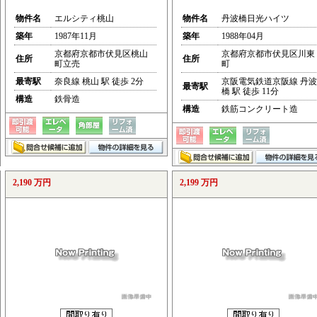
物件名
エルシティ桃山
物件名
丹波橋日光ハイツ
築年
1987年11月
築年
1988年04月
京都府京都市伏見区桃山
京都府京都市伏見区川東
住所
住所
町立売
町
最寄駅
奈良線 桃山 駅 徒歩 2分
京阪電気鉄道京阪線 丹波
最寄駅
橋 駅 徒歩 11分
構造
鉄骨造
構造
鉄筋コンクリート造
2,190 万円
2,199 万円