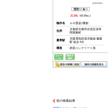
2LDK
/ 68.09m
2
物件名
ルネ墨染2番館
京都府京都市伏見区深草
住所
関屋敷町
京阪電気鉄道京阪線 藤森
最寄駅
駅 徒歩 8分
構造
鉄筋コンクリート造
前の検索結果