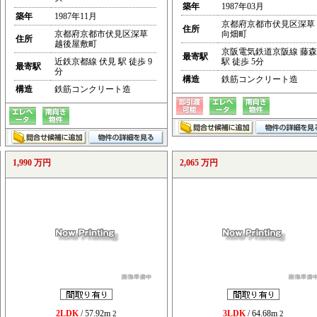
築年
1987年03月
築年
1987年11月
京都府京都市伏見区深草
住所
京都府京都市伏見区深草
向畑町
住所
越後屋敷町
京阪電気鉄道京阪線 藤森
最寄駅
近鉄京都線 伏見 駅 徒歩 9
駅 徒歩 5分
最寄駅
分
構造
鉄筋コンクリート造
構造
鉄筋コンクリート造
1,990 万円
2,065 万円
2LDK
/ 57.92m
3LDK
/ 64.68m
2
2