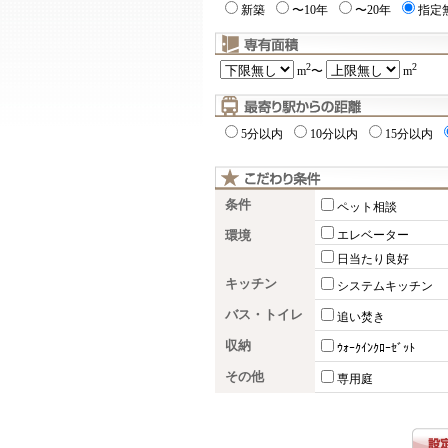
新築
〜10年
〜20年
指定
2
2
m
〜
m
5分以内
10分以内
15分以内
条件
ペット相談
環境
エレベーター
日当たり良好
キッチン
システムキッチン
バス・トイレ
追い焚き
収納
ｳｫｰｸｲﾝｸﾛｰｾﾞｯﾄ
その他
専用庭