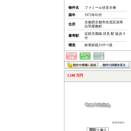
物件名
ファミール伏見Ｂ棟
築年
1972年03月
京都府京都市伏見区深草
住所
出羽屋敷町
近鉄京都線 伏見 駅 徒歩 4
最寄駅
分
構造
鉄骨鉄筋ｺﾝｸﾘｰﾄ造
2,180 万円