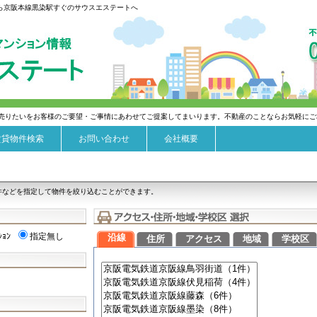
なら京阪本線黒染駅すぐのサウスエステートへ
売りたいをお客様のご要望・ご事情にあわせてご提案してまいります。不動産のことならお気軽にご
賃貸物件検索
お問い合わせ
会社概要
件などを指定して物件を絞り込むことができます。
ｼｮﾝ
指定無し
沿線
住所
アクセス
地域
学校区