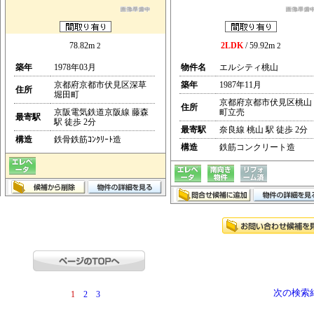
78.82m
2LDK
/ 59.92m
2
2
築年
1978年03月
物件名
エルシティ桃山
京都府京都市伏見区深草
築年
1987年11月
住所
堀田町
京都府京都市伏見区桃山
住所
京阪電気鉄道京阪線 藤森
町立売
最寄駅
駅 徒歩 2分
最寄駅
奈良線 桃山 駅 徒歩 2分
構造
鉄骨鉄筋ｺﾝｸﾘｰﾄ造
構造
鉄筋コンクリート造
次の検索
1
2
3