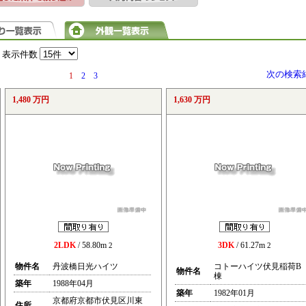
表示件数
次の検索
1
2
3
1,480 万円
1,630 万円
2LDK
/ 58.80m
3DK
/ 61.27m
2
2
物件名
丹波橋日光ハイツ
コトーハイツ伏見稲荷B
物件名
棟
築年
1988年04月
築年
1982年01月
京都府京都市伏見区川東
住所