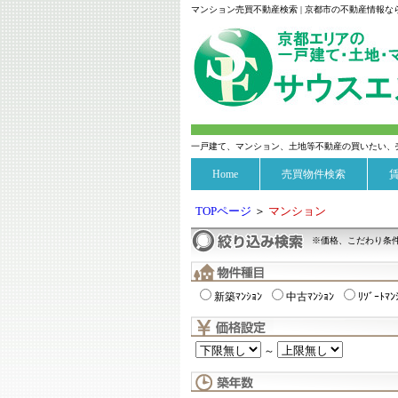
マンション売買不動産検索 | 京都市の不動産情報
一戸建て、マンション、土地等不動産の買いたい、
Home
売買物件検索
TOPページ
＞
マンション
※価格、こだわり条
新築ﾏﾝｼｮﾝ
中古ﾏﾝｼｮﾝ
ﾘｿﾞｰﾄﾏﾝ
～