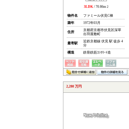
3LDK
/ 70.86m
2
物件名
ファミール伏見C棟
築年
1972年03月
京都府京都市伏見区深草
住所
出羽屋敷町
近鉄京都線 伏見 駅 徒歩 4
最寄駅
分
構造
鉄骨鉄筋ｺﾝｸﾘｰﾄ造
2,280 万円