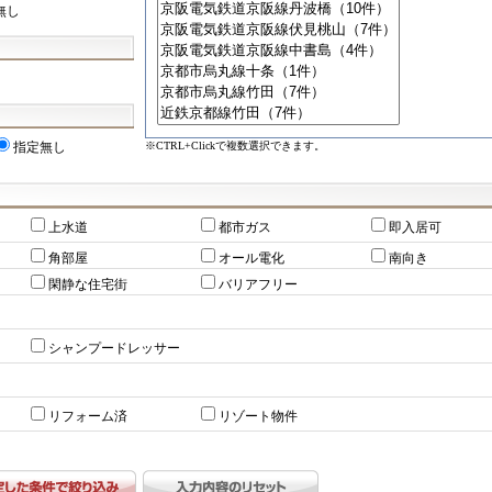
無し
※CTRL+Clickで複数選択できます。
指定無し
上水道
都市ガス
即入居可
角部屋
オール電化
南向き
閑静な住宅街
バリアフリー
シャンプードレッサー
リフォーム済
リゾート物件