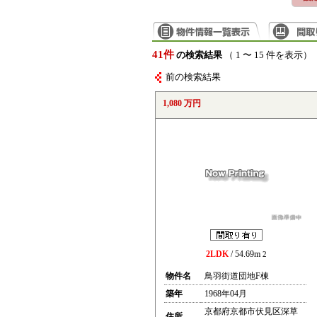
41件
の検索結果
（ 1 〜 15 件を表示）
前の検索結果
1,080 万円
2LDK
/ 54.69m
2
物件名
鳥羽街道団地F棟
築年
1968年04月
京都府京都市伏見区深草
住所