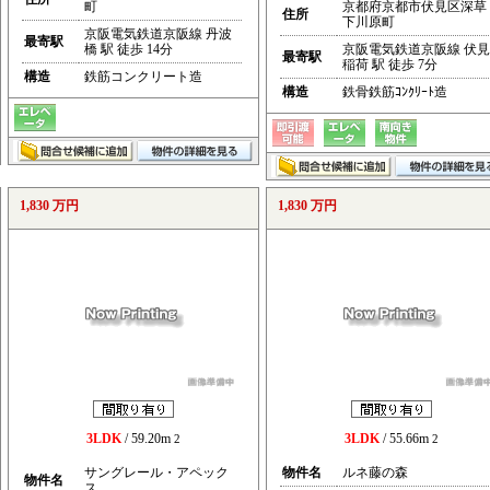
町
京都府京都市伏見区深草
住所
下川原町
京阪電気鉄道京阪線 丹波
最寄駅
橋 駅 徒歩 14分
京阪電気鉄道京阪線 伏見
最寄駅
稲荷 駅 徒歩 7分
構造
鉄筋コンクリート造
構造
鉄骨鉄筋ｺﾝｸﾘｰﾄ造
1,830 万円
1,830 万円
3LDK
/ 59.20m
3LDK
/ 55.66m
2
2
サングレール・アペック
物件名
ルネ藤の森
物件名
ス