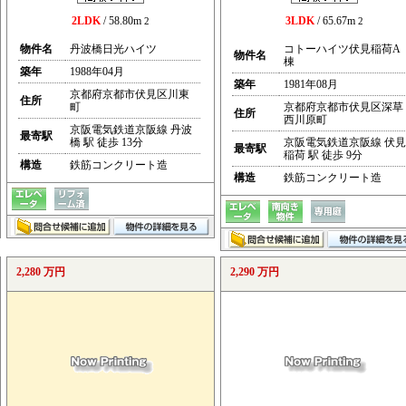
2LDK
/ 58.80m
3LDK
/ 65.67m
2
2
物件名
丹波橋日光ハイツ
コトーハイツ伏見稲荷A
物件名
棟
築年
1988年04月
築年
1981年08月
京都府京都市伏見区川東
住所
町
京都府京都市伏見区深草
住所
西川原町
京阪電気鉄道京阪線 丹波
最寄駅
橋 駅 徒歩 13分
京阪電気鉄道京阪線 伏見
最寄駅
稲荷 駅 徒歩 9分
構造
鉄筋コンクリート造
構造
鉄筋コンクリート造
2,280 万円
2,290 万円