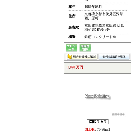
築年
1981年08月
京都府京都市伏見区深草
住所
西川原町
京阪電気鉄道京阪線 伏見
最寄駅
稲荷 駅 徒歩 7分
構造
鉄筋コンクリート造
1,990 万円
3LDK
/ 70.86m
2