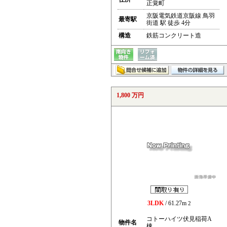
正覚町
京阪電気鉄道京阪線 鳥羽
最寄駅
街道 駅 徒歩 4分
構造
鉄筋コンクリート造
1,800 万円
3LDK
/ 61.27m
2
コトーハイツ伏見稲荷A
物件名
棟