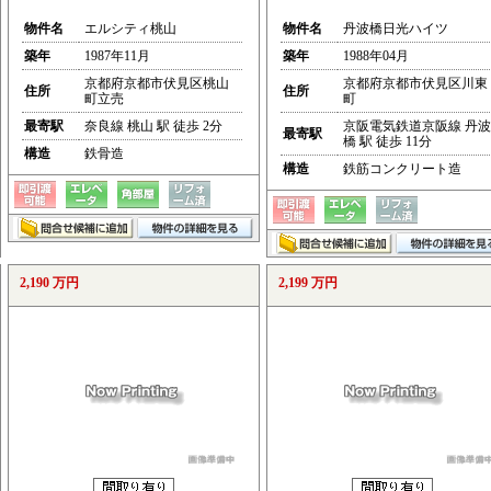
物件名
エルシティ桃山
物件名
丹波橋日光ハイツ
築年
1987年11月
築年
1988年04月
京都府京都市伏見区桃山
京都府京都市伏見区川東
住所
住所
町立売
町
最寄駅
奈良線 桃山 駅 徒歩 2分
京阪電気鉄道京阪線 丹波
最寄駅
橋 駅 徒歩 11分
構造
鉄骨造
構造
鉄筋コンクリート造
2,190 万円
2,199 万円