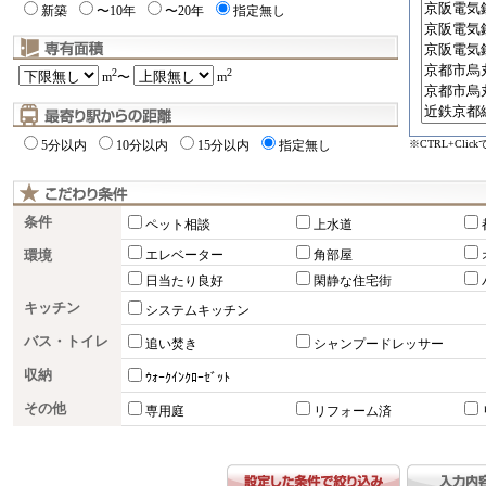
新築
〜10年
〜20年
指定無し
2
2
m
〜
m
※CTRL+Cli
5分以内
10分以内
15分以内
指定無し
条件
ペット相談
上水道
環境
エレベーター
角部屋
日当たり良好
閑静な住宅街
キッチン
システムキッチン
バス・トイレ
追い焚き
シャンプードレッサー
収納
ｳｫｰｸｲﾝｸﾛｰｾﾞｯﾄ
その他
専用庭
リフォーム済