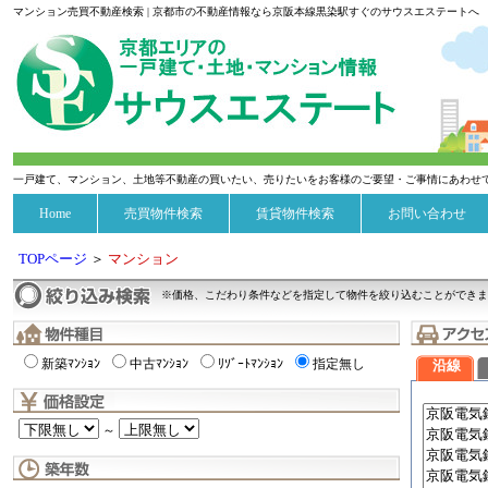
マンション売買不動産検索 | 京都市の不動産情報なら京阪本線黒染駅すぐのサウスエステートへ
一戸建て、マンション、土地等不動産の買いたい、売りたいをお客様のご要望・ご事情にあわせ
Home
売買物件検索
賃貸物件検索
お問い合わせ
TOPページ
＞
マンション
※価格、こだわり条件などを指定して物件を絞り込むことができま
新築ﾏﾝｼｮﾝ
中古ﾏﾝｼｮﾝ
ﾘｿﾞｰﾄﾏﾝｼｮﾝ
指定無し
沿線
～