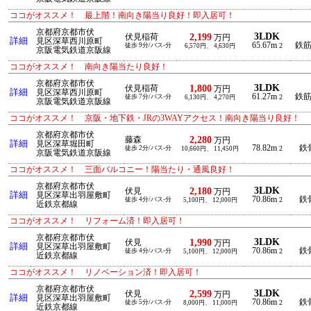
ココがオススメ！ 最上階！南向き陽当り良好！即入居可！
京都府京都市伏
3LDK
2,199
伏見稲荷
万円
詳細
見区深草西川原町
65.67m
鉄
徒歩 9分/バス-分
2
6,570円、 4,630円
京阪電気鉄道京阪線
ココがオススメ！ 南向き陽当たり良好！
京都府京都市伏
3LDK
1,800
伏見稲荷
万円
詳細
見区深草西川原町
61.27m
鉄
徒歩 7分/バス-分
2
6,130円、 4,270円
京阪電気鉄道京阪線
ココがオススメ！ 京阪・地下鉄・JRの3WAYアクセス！南向き陽当り良好！
京都府京都市伏
2,280
藤森
万円
詳細
見区深草堀田町
78.82m
鉄
徒歩 2分/バス-分
2
10,660円、 11,450円
京阪電気鉄道京阪線
ココがオススメ！ 三面バルコニー！陽当たり・通風良好！
京都府京都市伏
3LDK
2,180
伏見
万円
詳細
見区深草出羽屋敷町
70.86m
鉄
徒歩 4分/バス-分
2
5,100円、 12,000円
近鉄京都線
ココがオススメ！ リフォーム済！即入居可！
京都府京都市伏
3LDK
1,990
伏見
万円
詳細
見区深草出羽屋敷町
70.86m
鉄
徒歩 4分/バス-分
2
5,100円、 12,000円
近鉄京都線
ココがオススメ！ リノベーション済！即入居可！
京都府京都市伏
3LDK
2,599
伏見
万円
詳細
見区深草出羽屋敷町
70.86m
鉄
徒歩 5分/バス-分
2
8,000円、 11,000円
近鉄京都線