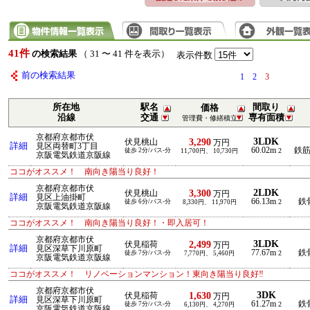
41件
の検索結果
（ 31 〜 41 件を表示）
表示件数
前の検索結果
1
2
3
所在地
駅名
間取り
価格
沿線
交通
専有面積
管理費・修繕積立
京都府京都市伏
3LDK
3,290
伏見桃山
万円
詳細
見区両替町3丁目
60.02m
鉄
徒歩 2分/バス-分
2
11,700円、 10,730円
京阪電気鉄道京阪線
ココがオススメ！ 南向き陽当り良好！
京都府京都市伏
2LDK
3,300
伏見桃山
万円
詳細
見区上油掛町
66.13m
鉄
徒歩 6分/バス-分
2
8,330円、 11,970円
京阪電気鉄道京阪線
ココがオススメ！ 南向き陽当り良好！・即入居可！
京都府京都市伏
3LDK
2,499
伏見稲荷
万円
詳細
見区深草下川原町
77.67m
鉄
徒歩 7分/バス-分
2
7,770円、 5,460円
京阪電気鉄道京阪線
ココがオススメ！ リノベーションマンション！東向き陽当り良好‼
京都府京都市伏
3DK
1,630
伏見稲荷
万円
詳細
見区深草下川原町
61.27m
鉄
徒歩 7分/バス-分
2
6,130円、 4,270円
京阪電気鉄道京阪線