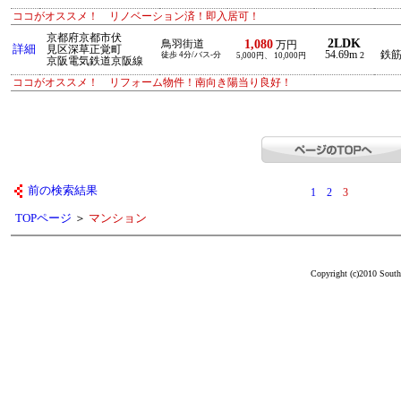
ココがオススメ！ リノベーション済！即入居可！
京都府京都市伏
2LDK
1,080
鳥羽街道
万円
詳細
見区深草正覚町
54.69m
鉄
徒歩 4分/バス-分
2
5,000円、 10,000円
京阪電気鉄道京阪線
ココがオススメ！ リフォーム物件！南向き陽当り良好！
前の検索結果
1
2
3
TOPページ
＞
マンション
Copyright (c)2010 South 